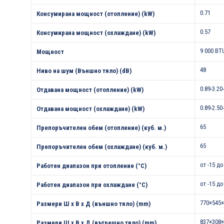
0.71
Консумирана мощност (отопление) (kW)
0.57
Консумирана мощност (охлаждане) (kW)
9 000 BT
Мощност
48
Ниво на шум (Външно тяло) (dB)
0.89-3.20
Отдавана мощност (отопление) (kW)
0.89-2.50
Отдавана мощност (охлаждане) (kW)
65
Препоръчителен обем (отопление) (куб. м.)
65
Препоръчителен обем (охлаждане) (куб. м.)
от -15 до
Работен диапазон при отопление (°С)
от -15 до
Работен диапазон при охлаждане (°С)
770×545×
Размери Ш х В х Д (външно тяло) (mm)
837×308×
Размери Ш х В х Д (вътрешно тяло) (mm)