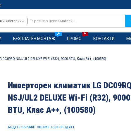
g
чки категории
И
БЕЗПЛАТЕН МОНТАЖ
ПРОМО
КОНТАКТИ
М
 DC09RQ-NSJ/UL2 DELUXE Wi-Fi (R32), 9000 BTU, Клас A++, (100580)
Инверторен климатик LG DC09R
NSJ/UL2 DELUXE Wi-Fi (R32), 9000
BTU, Клас A++, (100580)
БЪДЕТЕ ПЪРВИЯТ ОЦЕНИЛ ТОЗИ ПРОДУКТ