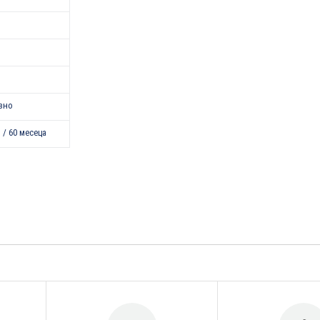
зно
 / 60 месеца