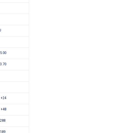
U
-5.00
-3.70
 +24
 +48
288
189