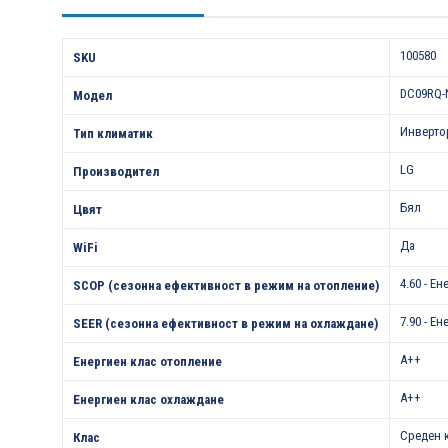
Характеристики
100580
SKU
DC09RQ-
Модел
Инверто
Тип климатик
LG
Производител
Бял
Цвят
Да
WiFi
4.60 - Е
SCOP (сезонна ефективност в режим на отопление)
7.90 - Е
SEER (сезонна ефективност в режим на охлаждане)
A++
Енергиен клас отопление
A++
Енергиен клас охлаждане
Среден 
Клас