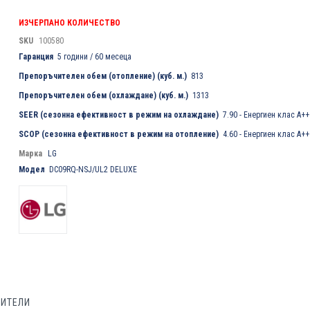
ИЗЧЕРПАНО КОЛИЧЕСТВО
SKU
100580
Гаранция
5 години / 60 месеца
Препоръчителен обем (отопление) (куб. м.)
813
Препоръчителен обем (охлаждане) (куб. м.)
1313
SEER (сезонна ефективност в режим на охлаждане)
7.90 - Енергиен клас A++
SCOP (сезонна ефективност в режим на отопление)
4.60 - Енергиен клас A++
Марка
LG
Модел
DC09RQ-NSJ/UL2 DELUXE
БИТЕЛИ