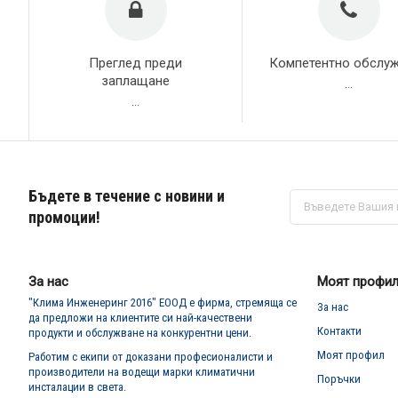
Преглед преди
Компетентно обслу
заплащане
...
...
Бъдете в течение с новини и
Абонирай
се
промоции!
за
нашия
е-
бюлетин:
За нас
Моят профи
"Клима Инженеринг 2016" ЕООД е фирма, стремяща се
За нас
да предложи на клиентите си най-качествени
Контакти
продукти и обслужване на конкурентни цени.
Моят профил
Работим с екипи от доказани професионалисти и
производители на водещи марки климатични
Поръчки
инсталации в света.