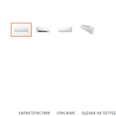
Преминете
към
началото
на
галерия
със
снимки
ХАРАКТЕРИСТИКИ
ОПИСАНИЕ
ОЦЕНКА НА ПОТРЕ