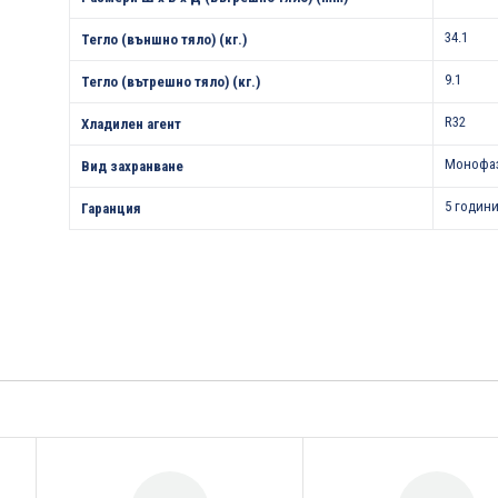
34.1
Тегло (външно тяло) (кг.)
9.1
Тегло (вътрешно тяло) (кг.)
R32
Хладилен агент
Монофа
Вид захранване
5 години
Гаранция