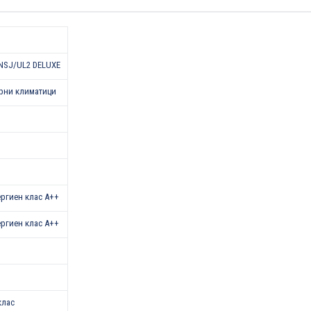
NSJ/UL2 DELUXE
рни климатици
нергиен клас A++
нергиен клас A++
клас