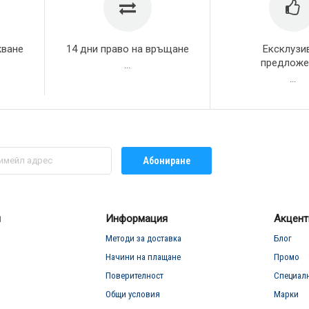
жване
14 дни право на връщане
Ексклузи
предложе
...
...
Абониране
л
Информация
Акцент
Методи за доставка
Блог
Начини на плащане
Промо
Поверителност
Специал
Общи условия
Марки