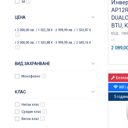
Инвер
54
1
AP12R
DUALC
ЦЕНА
BTU, К
2 000,00 лв.
/
1 022,58 €
-
2 999,99 лв.
/
1 533,87 €
КОД:
1005
артикул
4
LG
3 000,00 лв.
/
1 533,88 €
-
3 999,99 лв.
/
2 045,16 €
2 089,00
артикул
2
ВИД ЗАХРАНВАНЕ
Монофазно
4
Безпла
WiFi 
КЛАС
5 годин
Нисък клас
2
Среден клас
2
Висок клас
2