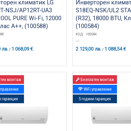
торен климатик LG
Инверторен климат
T-NSJ/AP12RT-UA3
S18EQ-NSK/UL2 ST
OOL PURE Wi-Fi, 12000
(R32), 18000 BTU, К
лас A++, (100588)
(100584)
88
КОД:
100584
LG
 лв.
1 068,09 €
2 129,00 лв.
1 088,54 €
/
/
тен монтаж
Безплатен монтаж
управление
WiFi управление
и гаранция
5 години гаранция