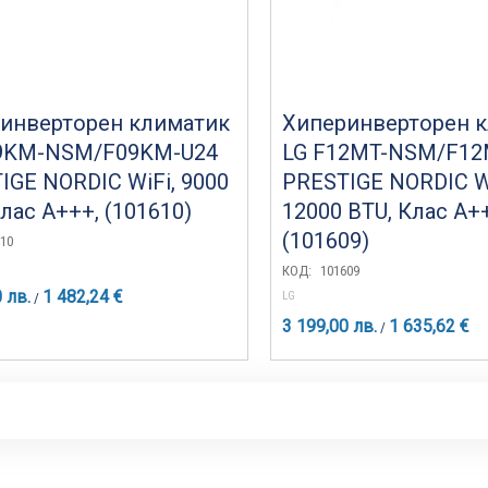
инверторен климатик
Хиперинверторен 
9KM-NSM/F09KM-U24
LG F12MT-NSM/F12
IGE NORDIC WiFi, 9000
PRESTIGE NORDIC Wi
лас A+++, (101610)
12000 BTU, Клас A+
(101609)
10
КОД:
101609
 лв.
1 482,24 €
LG
/
3 199,00 лв.
1 635,62 €
/