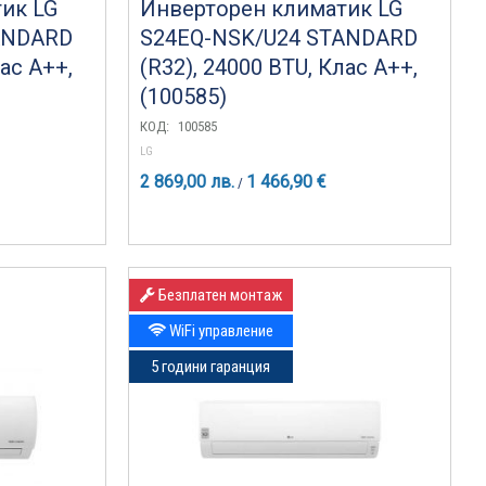
ик LG
Инверторен климатик LG
ANDARD
S24EQ-NSK/U24 STANDARD
лас A++,
(R32), 24000 BTU, Клас A++,
(100585)
КОД:
100585
LG
2 869,00 лв.
1 466,90 €
/
Безплатен монтаж
WiFi управление
5 години гаранция