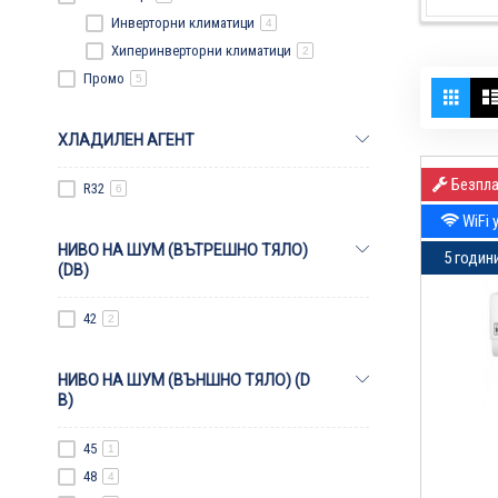
Инверторни климатици
4
Хиперинверторни климатици
2
Промо
5
Виж
Реше
кат
ХЛАДИЛЕН АГЕНТ
Безпла
R32
6
WiFi 
НИВО НА ШУМ (ВЪТРЕШНО ТЯЛО)
5 годин
(DB)
42
2
НИВО НА ШУМ (ВЪНШНО ТЯЛО) (D
B)
45
1
48
4