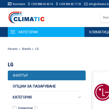
Контакти
+359 888 36 40 16
+359 896 82 17 53
info@climatic.b
Вси
КАТЕГОРИИ
КЛИМАТИЦ
Начало
Brands
LG
LG
ФИЛТЪР
ОПЦИИ ЗА ПАЗАРУВАНЕ
КАТЕГОРИЯ
Климатици
6