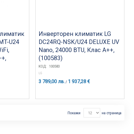
климатик
Инверторен климатик LG
MT-U24
DC24RQ-NSK/U24 DELUXE UV
Fi,
Nano, 24000 BTU, Клас A++,
++,
(100583)
КОД:
100583
LG
3 789,00 лв.
1 937,28 €
/
Покажи
на страница