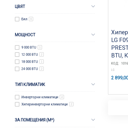
ЦВЯТ
Бял
6
Хипер
МОЩНОСТ
LG F0
PREST
9 000 BTU
1
BTU, К
12 000 BTU
2
18 000 BTU
1
КОД:
1016
24 000 BTU
2
LG
2 899,00
ТИП КЛИМАТИК
Инверторни климатици
4
Хиперинверторни климатици
2
ЗА ПОМЕЩЕНИЯ (M²)