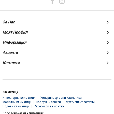
За Нас
Моят Профил
Информация
Акценти
Контакти
Климатици:
Инверторни климатици
Хиперинверторни климатици
Мобилни климатици
Въздушни завеси
Мултисплит системи
Подови климатици
Аксесоари за монтаж
Професионални климатици: