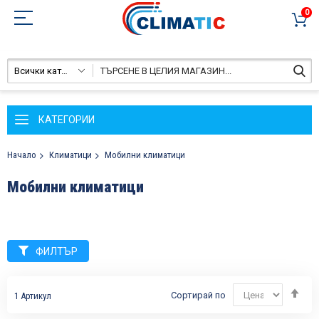
0
Всички категории
КАТЕГОРИИ
Начало
Климатици
Мобилни климатици
Мобилни климатици
ФИЛТЪР
На
Сортирай по
1
Артикул
ни
по