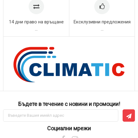
14 дни право на връщане
Ексклузивни предложения
...
...
Бъдете в течение с новини и промоции!
Абонирай
се
за
нашия
Социални мрежи
е-
бюлетин: