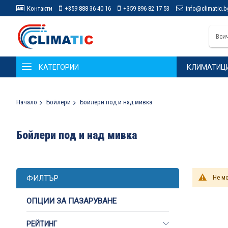
Контакти
+359 888 36 40 16
+359 896 82 17 53
info@climatic.b
Вси
КАТЕГОРИИ
КЛИМАТИЦ
Начало
Бойлери
Бойлери под и над мивка
Бойлери под и над мивка
ФИЛТЪР
Не мо
ОПЦИИ ЗА ПАЗАРУВАНЕ
РЕЙТИНГ