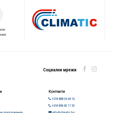
вни
ния
Социални мрежи
и
Контакти
+359 888 36 40 16
+359 896 82 17 53
ни предложения
info@climatic.bg