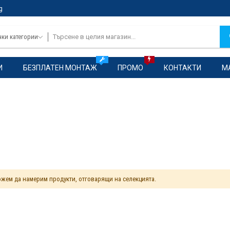
g
чки категории
И
БЕЗПЛАТЕН МОНТАЖ
ПРОМО
КОНТАКТИ
М
жем да намерим продукти, отговарящи на селекцията.