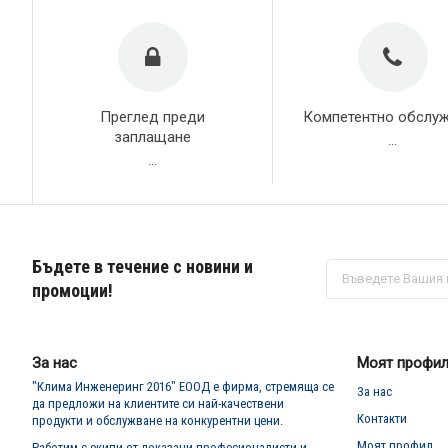
Преглед преди
Компетентно обслу
заплащане
...
...
Бъдете в течение с новини и
Абонирай
се
промоции!
за
нашия
е-
бюлетин:
За нас
Моят профи
"Клима Инженеринг 2016" ЕООД е фирма, стремяща се
За нас
да предложи на клиентите си най-качествени
Контакти
продукти и обслужване на конкурентни цени.
Моят профил
Работим с екипи от доказани професионалисти и