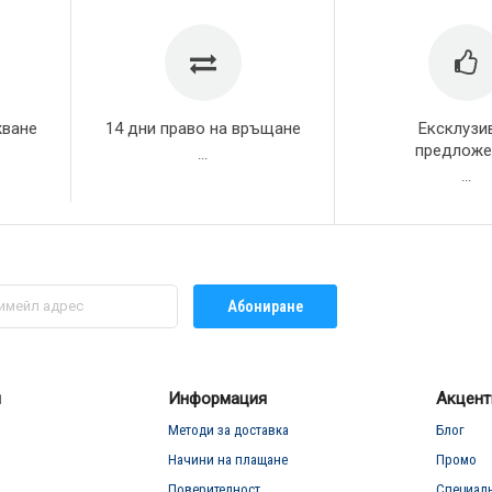
жване
14 дни право на връщане
Ексклузи
предложе
...
...
Абониране
л
Информация
Акцент
Методи за доставка
Блог
Начини на плащане
Промо
Поверителност
Специал