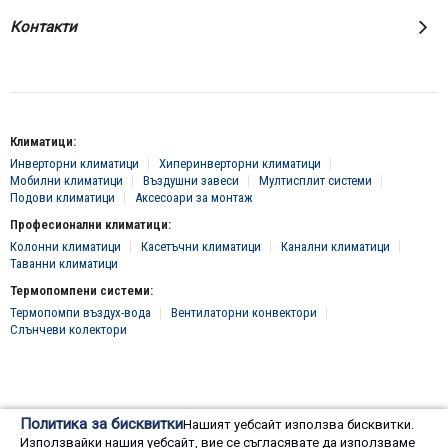
Контакти
Климатици:
Инверторни климатици
Хиперинверторни климатици
Мобилни климатици
Въздушни завеси
Мултисплит системи
Подови климатици
Аксесоари за монтаж
Професионални климатици:
Колонни климатици
Касетъчни климатици
Канални климатици
Таванни климатици
Термопомпени системи:
Термопомпи въздух-вода
Вентилаторни конвектори
Слънчеви колектори
© 2016 - 2024 Всички права запазени, "Клима Инженеринг 2016" ЕООД
Политика за бисквитки
Нашият уебсайт използва бисквитки.
Онлайн магазин от
Използвайки нашия уебсайт, вие се съгласявате да използваме