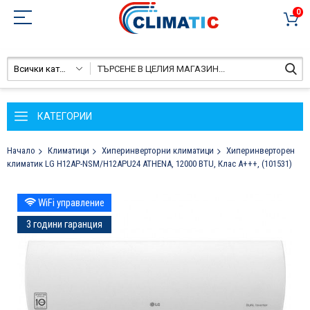
0
Всички категории
КАТЕГОРИИ
Начало
Климатици
Хиперинверторни климатици
Хиперинверторен
климатик LG H12AP-NSM/H12APU24 ATHENA, 12000 BTU, Клас A+++, (101531)
Преминете
WiFi управление
към
края
3 години гаранция
на
галерията
на
изображенията