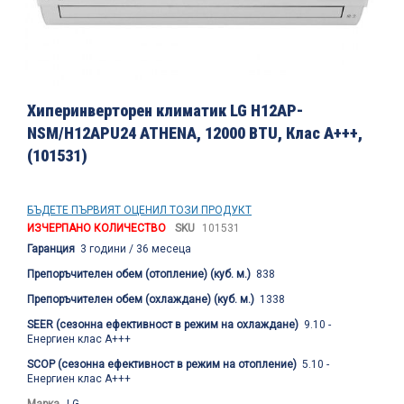
Преминете
към
Хиперинверторен климатик LG H12AP-
началото
NSM/H12APU24 ATHENA, 12000 BTU, Клас A+++,
на
(101531)
галерия
със
снимки
БЪДЕТЕ ПЪРВИЯТ ОЦЕНИЛ ТОЗИ ПРОДУКТ
ИЗЧЕРПАНО КОЛИЧЕСТВО
SKU
101531
Гаранция
3 години / 36 месеца
Препоръчителен обем (отопление) (куб. м.)
838
Препоръчителен обем (охлаждане) (куб. м.)
1338
SEER (сезонна ефективност в режим на охлаждане)
9.10 -
Енергиен клас A+++
SCOP (сезонна ефективност в режим на отопление)
5.10 -
Енергиен клас А+++
Марка
LG