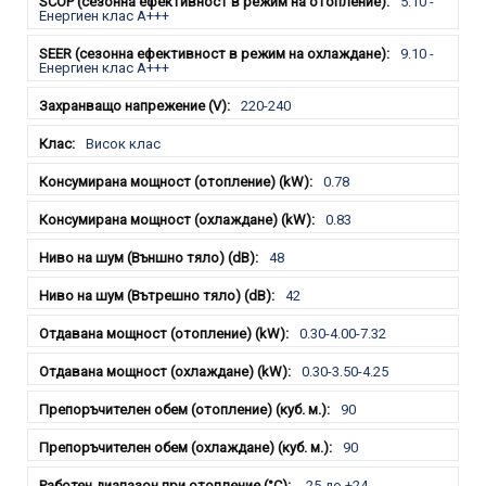
5.10 -
Енергиен клас А+++
9.10 -
Енергиен клас A+++
220-240
Висок клас
0.78
0.83
48
42
0.30-4.00-7.32
0.30-3.50-4.25
90
90
-25 до +24