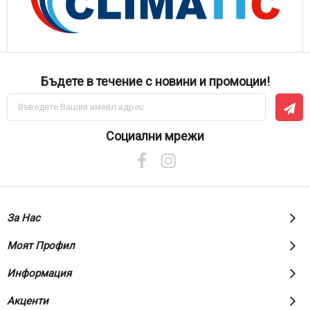
Бъдете в течение с новини и промоции!
Абонирай
се
за
нашия
Социални мрежи
е-
бюлетин:
За Нас
Моят Профил
Информация
Акценти