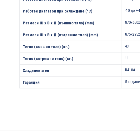
-10 до +
Работен диапазон при охлаждане (°С)
870x650x
Размери Ш х В х Д (външно тяло) (mm)
875x295x
Размери Ш х В х Д (вътрешно тяло) (mm)
43
Тегло (външно тяло) (кг.)
11
Тегло (вътрешно тяло) (кг.)
R410A
Хладилен агент
5 години
Гаранция