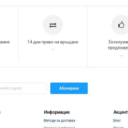
жване
14 дни право на връщане
Ексклузи
предложе
...
...
Абониране
л
Информация
Акцент
Методи за доставка
Блог