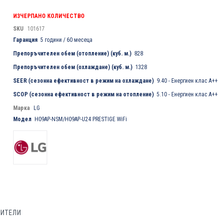
ИЗЧЕРПАНО КОЛИЧЕСТВО
SKU
101617
Гаранция
5 години / 60 месеца
Препоръчителен обем (отопление) (куб. м.)
828
Препоръчителен обем (охлаждане) (куб. м.)
1328
SEER (сезонна ефективност в режим на охлаждане)
9.40 - Енергиен клас A+
SCOP (сезонна ефективност в режим на отопление)
5.10 - Енергиен клас А+
Марка
LG
Модел
H09AP-NSM/H09AP-U24 PRESTIGE WiFi
БИТЕЛИ