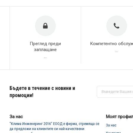
Преглед преди
Компетентно обслу
заплащане
...
...
Бъдете в течение с новини и
Абонирай
се
промоции!
за
нашия
е-
бюлетин:
За нас
Моят профи
"Клима Инженеринг 2016" ЕООД е фирма, стремяща се
За нас
да предложи на клиентите си най-качествени