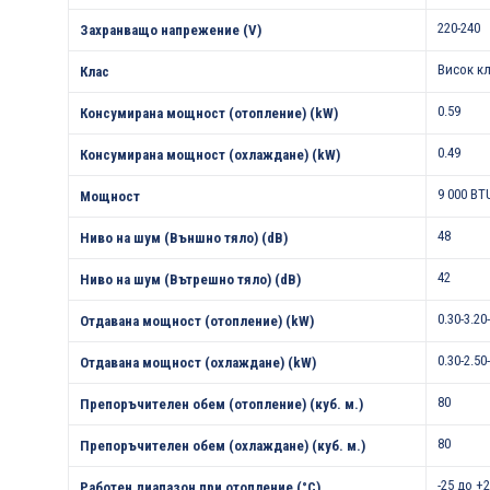
220-240
Захранващо напрежение (V)
Висок к
Клас
0.59
Консумирана мощност (отопление) (kW)
0.49
Консумирана мощност (охлаждане) (kW)
9 000 BT
Мощност
48
Ниво на шум (Външно тяло) (dB)
42
Ниво на шум (Вътрешно тяло) (dB)
0.30-3.20
Отдавана мощност (отопление) (kW)
0.30-2.50
Отдавана мощност (охлаждане) (kW)
80
Препоръчителен обем (отопление) (куб. м.)
80
Препоръчителен обем (охлаждане) (куб. м.)
-25 до +
Работен диапазон при отопление (°С)