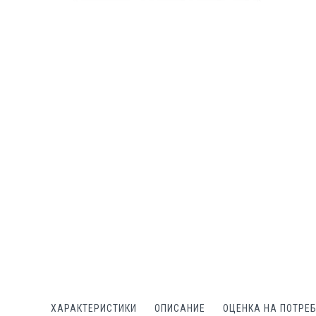
Преминете
към
началото
на
галерия
със
снимки
ХАРАКТЕРИСТИКИ
ОПИСАНИЕ
ОЦЕНКА НА ПОТРЕ