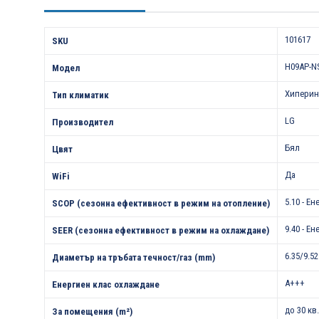
Характеристики
101617
SKU
H09AP-N
Модел
Хиперин
Тип климатик
LG
Производител
Бял
Цвят
Да
WiFi
5.10 - Е
SCOP (сезонна ефективност в режим на отопление)
9.40 - Е
SEER (сезонна ефективност в режим на охлаждане)
6.35/9.52
Диаметър на тръбата течност/газ (mm)
A+++
Енергиен клас охлаждане
до 30 кв
За помещения (m²)