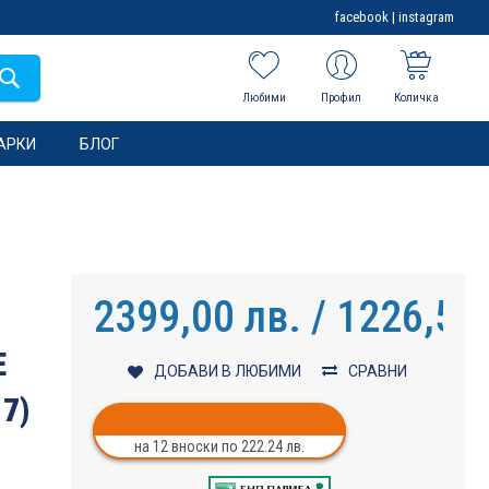
facebook
|
instagram
Любими
Профил
Количка
АРКИ
БЛОГ
2399,00 лв. / 1226,59
E
ДОБАВИ В ЛЮБИМИ
СРАВНИ
17)
на 12 вноски по 222.24 лв.