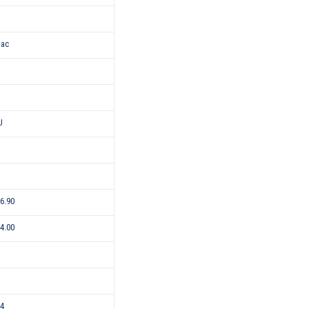
лас
U
-6.90
-4.00
24