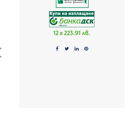
12 x 223.91 лв.
++
++