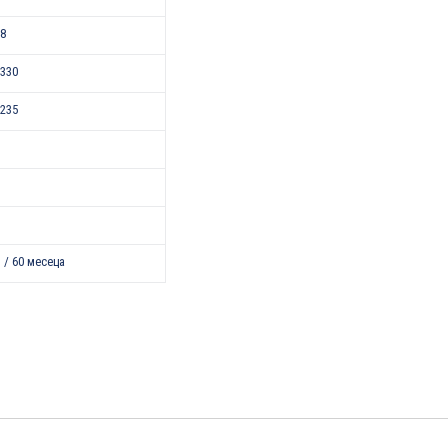
48
330
235
 / 60 месеца