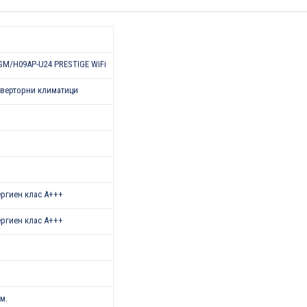
SM/H09AP-U24 PRESTIGE WiFi
верторни климатици
нергиен клас А+++
нергиен клас A+++
.м.