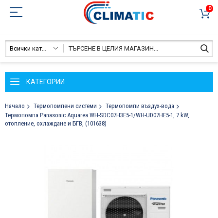
0
Всички категории
КАТЕГОРИИ
Начало
Термопомпени системи
Термопомпи въздух-вода
Термопомпа Panasonic Aquarea WH-SDC07H3E5-1/WH-UD07HE5-1, 7 kW,
отопление, охлаждане и БГВ, (101638)
Преминете
към
края
на
галерията
на
изображенията