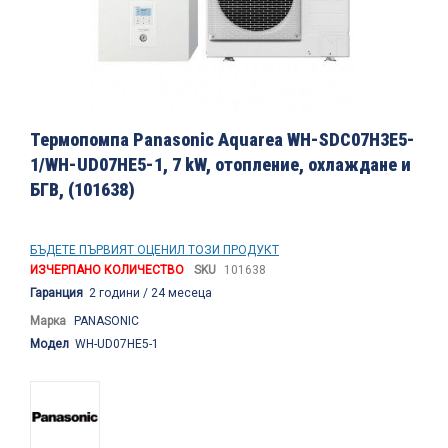
Преминете
към
Термопомпа Panasonic Aquarea WH-SDC07H3E5-
началото
1/WH-UD07HE5-1, 7 kW, отопление, охлаждане и
на
БГВ, (101638)
галерия
със
снимки
БЪДЕТЕ ПЪРВИЯТ ОЦЕНИЛ ТОЗИ ПРОДУКТ
ИЗЧЕРПАНО КОЛИЧЕСТВО
SKU
101638
Гаранция
2 години / 24 месеца
Марка
PANASONIC
Модел
WH-UD07HE5-1