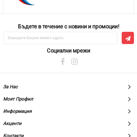
Бъдете в течение с новини и промоции!
Абонирай
се
за
нашия
Социални мрежи
е-
бюлетин:
За Нас
Моят Профил
Информация
Акценти
Контакти