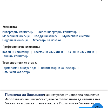
Климатици:
Инверторни климатици
Хиперинверторни климатици
Мобилни климатици
Въздушни завеси
Мултисплит системи
Подови климатици
Аксесоари за монтаж
Професионални климатици:
Колонни климатици
Касетъчни климатици
Канални климатици
Таванни климатици
Термопомпени системи:
Термопомпи въздух-вода
Вентилаторни конвектори
Слънчеви колектори
© 2016 - 2024 Всички права запазени, "Клима Инженеринг 2016" ЕООД
Политика за бисквитки
Нашият уебсайт използва бисквитки.
Онлайн магазин от
Използвайки нашия уебсайт, вие се съгласявате да използваме
бисквитки в съответствие с нашата Политика за бисквитки.