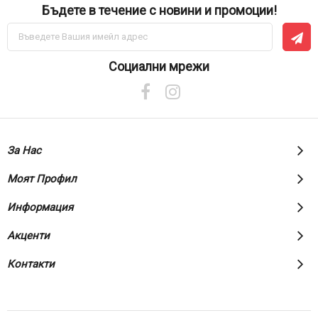
Бъдете в течение с новини и промоции!
Абонирай
се
за
нашия
Социални мрежи
е-
бюлетин:
За Нас
Моят Профил
Информация
Акценти
Контакти