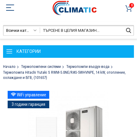
0
Всички категории
КАТЕГОРИИ
Начало
Термопомпени системи
Термопомпи въздух-вода
Термопомпа Hitachi Yutaki S RWM-5.0NE/RAS-5WHVNPE, 14 kW, отопление,
охлаждане и БГВ, (101657)
Преминете
WiFi управление
към
края
3 години гаранция
на
галерията
на
изображенията