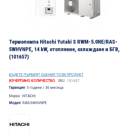
Преминете
към
Термопомпа Hitachi Yutaki S RWM-5.0NE/RAS-
началото
5WHVNPE, 14 kW, отопление, охлаждане и БГВ,
на
(101657)
галерия
със
снимки
БЪДЕТЕ ПЪРВИЯТ ОЦЕНИЛ ТОЗИ ПРОДУКТ
ИЗЧЕРПАНО КОЛИЧЕСТВО
SKU
101657
Гаранция
3 години / 36 месеца
Марка
HITACHI
Модел
RAS-5WHVNPE