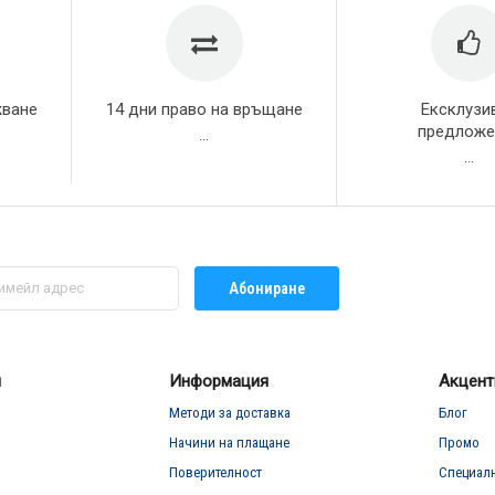
жване
14 дни право на връщане
Ексклузи
предложе
...
...
Абониране
л
Информация
Акцент
Методи за доставка
Блог
Начини на плащане
Промо
Поверителност
Специал