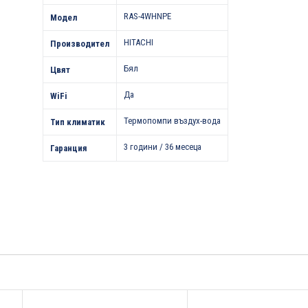
RAS-4WHNPE
Модел
HITACHI
Производител
Бял
Цвят
Да
WiFi
Термопомпи въздух-вода
Тип климатик
3 години / 36 месеца
Гаранция