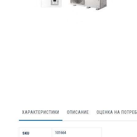
Преминете
към
началото
на
галерия
със
снимки
ХАРАКТЕРИСТИКИ
ОПИСАНИЕ
ОЦЕНКА НА ПОТРЕ
Характеристики
101664
SKU