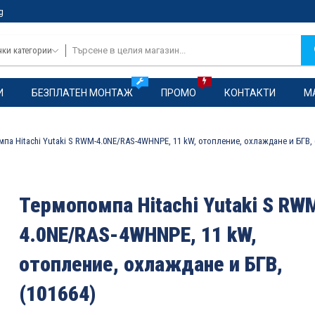
g
чки категории
И
БЕЗПЛАТЕН МОНТАЖ
ПРОМО
КОНТАКТИ
М
па Hitachi Yutaki S RWM-4.0NE/RAS-4WHNPE, 11 kW, отопление, охлаждане и БГВ, 
Термопомпа Hitachi Yutaki S RW
4.0NE/RAS-4WHNPE, 11 kW,
отопление, охлаждане и БГВ,
(101664)