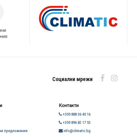
вни
ния
Социални мрежи
и
Контакти
+359 888 36 40 16
+359 896 82 17 53
ни предложения
info@climatic.bg