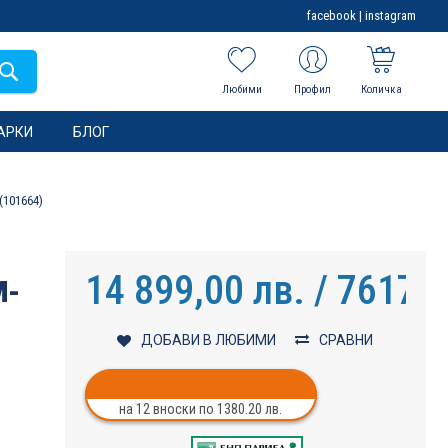
facebook
|
instagram
Любими
Профил
Количка
АРКИ
БЛОГ
(101664)
14 899,00 лв. / 7617,7
M-
ДОБАВИ В ЛЮБИМИ
СРАВНИ
на 12 вноски по 1380.20 лв.