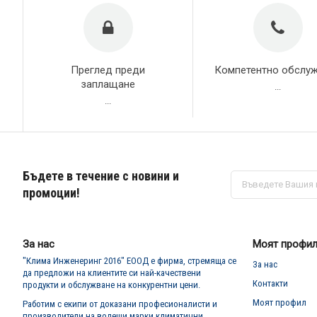
Преглед преди
Компетентно обслу
заплащане
...
...
Бъдете в течение с новини и
Абонирай
се
промоции!
за
нашия
е-
бюлетин:
За нас
Моят профи
"Клима Инженеринг 2016" ЕООД е фирма, стремяща се
За нас
да предложи на клиентите си най-качествени
Контакти
продукти и обслужване на конкурентни цени.
Моят профил
Работим с екипи от доказани професионалисти и
производители на водещи марки климатични