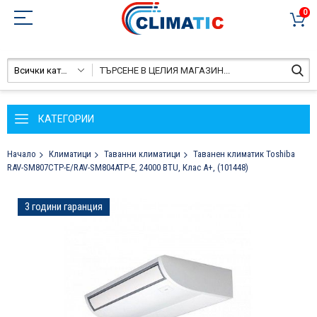
0
Всички категории
КАТЕГОРИИ
Начало
Климатици
Таванни климатици
Таванен климатик Toshiba
RAV-SM807CTP-E/RAV-SM804ATP-E, 24000 BTU, Клас А+, (101448)
Преминете
3 години гаранция
към
края
на
галерията
на
изображенията