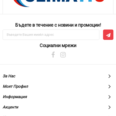
Бъдете в течение с новини и промоции!
Абонирай
се
за
нашия
Социални мрежи
е-
бюлетин:
За Нас
Моят Профил
Информация
Акценти