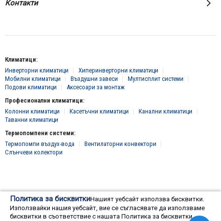
Контакти
Климатици:
Инверторни климатици
Хиперинверторни климатици
Мобилни климатици
Въздушни завеси
Мултисплит системи
Подови климатици
Аксесоари за монтаж
Професионални климатици:
Колонни климатици
Касетъчни климатици
Канални климатици
Таванни климатици
Термопомпени системи:
Термопомпи въздух-вода
Вентилаторни конвектори
Слънчеви колектори
© 2016 - 2024 Всички права запазени, "Клима Инженеринг 2016" ЕООД
Политика за бисквитки
Нашият уебсайт използва бисквитки.
Онлайн магазин от
Използвайки нашия уебсайт, вие се съгласявате да използваме
бисквитки в съответствие с нашата Политика за бисквитки.