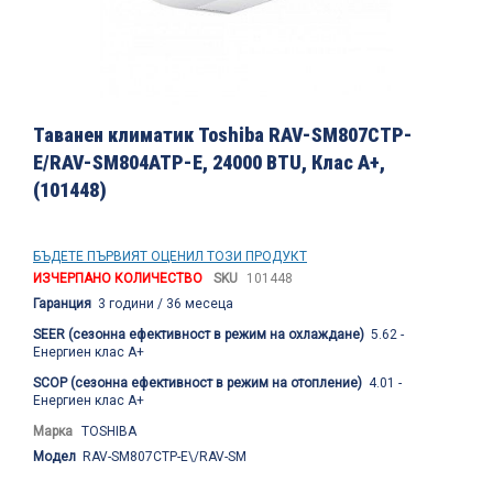
Преминете
към
Таванен климатик Toshiba RAV-SM807CTP-
началото
E/RAV-SM804ATP-E, 24000 BTU, Клас А+,
на
(101448)
галерия
със
снимки
БЪДЕТЕ ПЪРВИЯТ ОЦЕНИЛ ТОЗИ ПРОДУКТ
ИЗЧЕРПАНО КОЛИЧЕСТВО
SKU
101448
Гаранция
3 години / 36 месеца
SEER (сезонна ефективност в режим на охлаждане)
5.62 -
Енергиен клас A+
SCOP (сезонна ефективност в режим на отопление)
4.01 -
Енергиен клас А+
Марка
TOSHIBA
Модел
RAV-SM807CTP-E\/RAV-SM