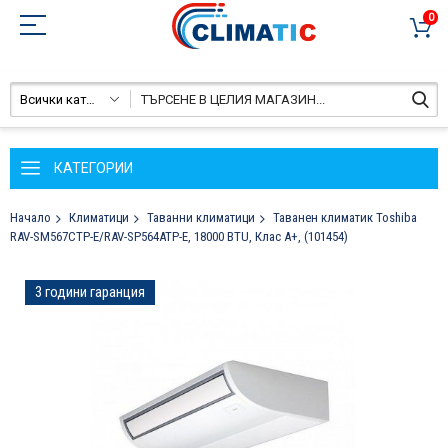
0
Всички категории
КАТЕГОРИИ
Начало
Климатици
Таванни климатици
Таванен климатик Toshiba
RAV-SM567CTP-E/RAV-SP564ATP-E, 18000 BTU, Клас А+, (101454)
Преминете
3 години гаранция
към
края
на
галерията
на
изображенията