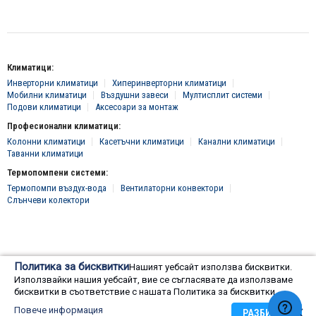
Климатици:
Инверторни климатици
Хиперинверторни климатици
Мобилни климатици
Въздушни завеси
Мултисплит системи
Подови климатици
Аксесоари за монтаж
Професионални климатици:
Колонни климатици
Касетъчни климатици
Канални климатици
Таванни климатици
Термопомпени системи:
Термопомпи въздух-вода
Вентилаторни конвектори
Слънчеви колектори
© 2016 - 2024 Всички права запазени, "Клима Инженеринг 2016" ЕООД
Политика за бисквитки
Нашият уебсайт използва бисквитки.
Онлайн магазин от
Използвайки нашия уебсайт, вие се съгласявате да използваме
бисквитки в съответствие с нашата Политика за бисквитки.
Повече информация
РАЗБИРАМ