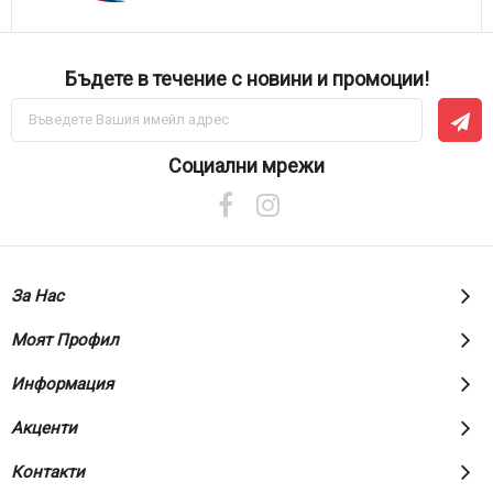
Бъдете в течение с новини и промоции!
Абонирай
се
за
нашия
Социални мрежи
е-
бюлетин:
За Нас
Моят Профил
Информация
Акценти
Контакти