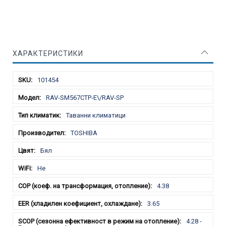
ХАРАКТЕРИСТИКИ
Характеристики
101454
RAV-SM567CTP-E\/RAV-SP
Таванни климатици
TOSHIBA
Бял
Не
4.38
3.65
4.28 -