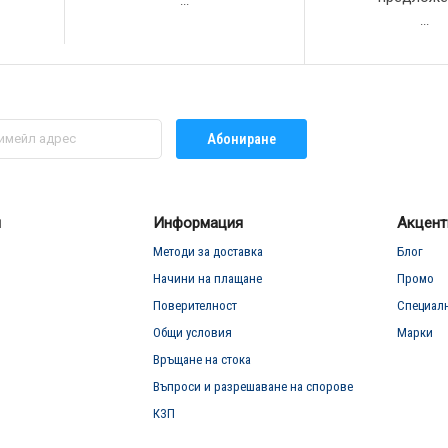
...
...
Абониране
л
Информация
Акцент
Методи за доставка
Блог
Начини на плащане
Промо
Поверителност
Специал
Общи условия
Марки
Връщане на стока
Въпроси и разрешаване на спорове
КЗП