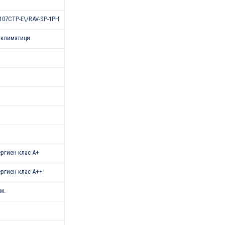
107CTP-E\/RAV-SP-1PH
 климатици
нергиен клас А+
нергиен клас A++
.м.