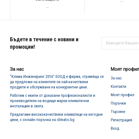
...
...
Бъдете в течение с новини и
Абонирай
се
промоции!
за
нашия
е-
бюлетин:
За нас
Моят профи
"Клима Инженеринг 2016" ЕООД е фирма, стремяща се
За нас
да предложи на клиентите си най-качествени
Контакти
продукти и обслужване на конкурентни цени.
Моят профил
Работим с екипи от доказани професионалисти и
производители на водещи марки климатични
Поръчки
инсталации в света.
Търсене
Предлагаме висококачествени климатици на изгодни
цени, с онлайн поръчка на climatic.bg
Регистрация
Вход