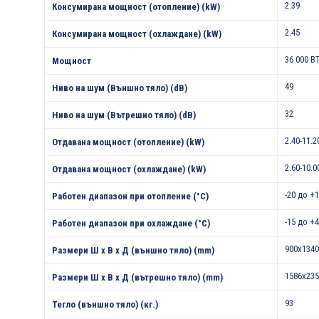
2.39
Консумирана мощност (отопление) (kW)
2.45
Консумирана мощност (охлаждане) (kW)
36 000 B
Мощност
49
Ниво на шум (Външно тяло) (dB)
32
Ниво на шум (Вътрешно тяло) (dB)
2.40-11.2
Отдавана мощност (отопление) (kW)
2.60-10.0
Отдавана мощност (охлаждане) (kW)
-20 до +
Работен диапазон при отопление (°С)
-15 до +
Работен диапазон при охлаждане (°С)
900x1340
Размери Ш х В х Д (външно тяло) (mm)
1586x235
Размери Ш х В х Д (вътрешно тяло) (mm)
93
Тегло (външно тяло) (кг.)