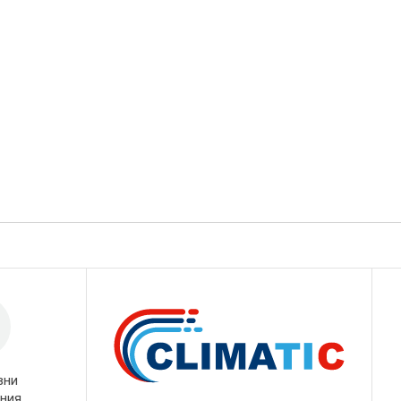
вни
ния