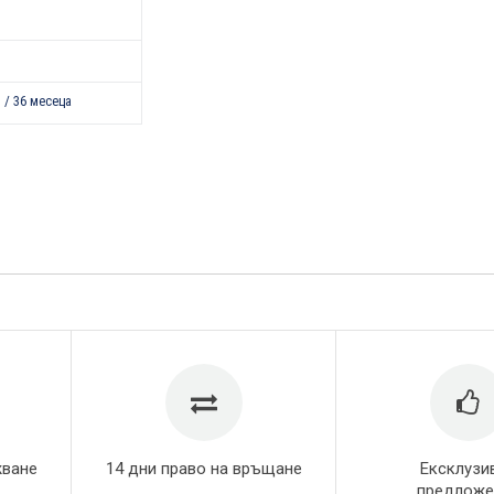
 / 36 месеца
жване
14 дни право на връщане
Ексклузи
предложе