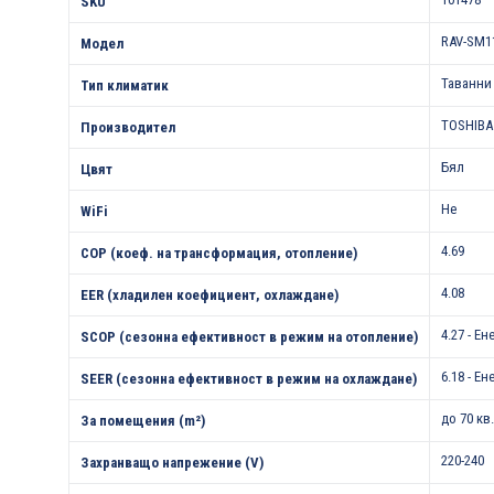
SKU
RAV-SM1
Модел
Таванни
Тип климатик
TOSHIBA
Производител
Бял
Цвят
Не
WiFi
4.69
COP (коеф. на трансформация, отопление)
4.08
EER (хладилен коефициент, охлаждане)
4.27 - Е
SCOP (сезонна ефективност в режим на отопление)
6.18 - Е
SEER (сезонна ефективност в режим на охлаждане)
до 70 кв
За помещения (m²)
220-240
Захранващо напрежение (V)