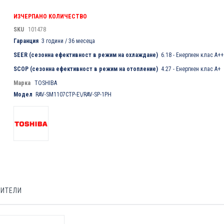
ИЗЧЕРПАНО КОЛИЧЕСТВО
SKU
101478
Гаранция
3 години / 36 месеца
SEER (сезонна ефективност в режим на охлаждане)
6.18 - Енергиен клас A++
SCOP (сезонна ефективност в режим на отопление)
4.27 - Енергиен клас А+
Марка
TOSHIBA
Модел
RAV-SM1107CTP-E\/RAV-SP-1PH
БИТЕЛИ