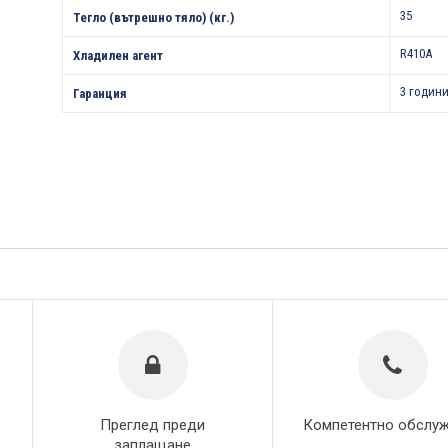
35
Тегло (вътрешно тяло) (кг.)
R410A
Хладилен агент
3 години
Гаранция
Преглед преди
Компетентно обслу
заплащане