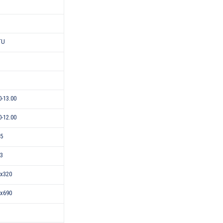
TU
0-13.00
0-12.00
15
43
x320
x690