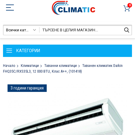
0
Всички категории
КАТЕГОРИИ
Начало
Климатици
Таванни климатици
Таванен климатик Daikin
FHQ35C/RXS35L3, 12 000 BTU, Клас A++, (101418)
Преминете
3 години гаранция
към
края
на
галерията
на
изображенията