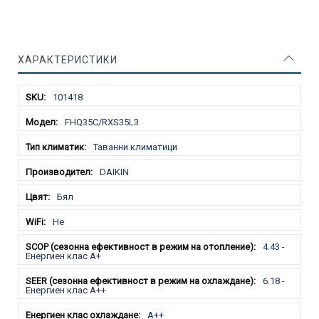
ХАРАКТЕРИСТИКИ
Характеристики
101418
FHQ35C/RXS35L3
Таванни климатици
DAIKIN
Бял
Не
4.43 -
Енергиен клас A+
6.18 -
Енергиен клас A++
A++