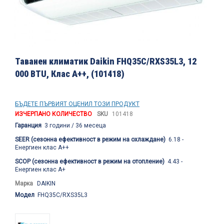
Преминете
към
Таванен климатик Daikin FHQ35C/RXS35L3, 12
началото
000 BTU, Клас A++, (101418)
на
галерия
със
снимки
БЪДЕТЕ ПЪРВИЯТ ОЦЕНИЛ ТОЗИ ПРОДУКТ
ИЗЧЕРПАНО КОЛИЧЕСТВО
SKU
101418
Гаранция
3 години / 36 месеца
SEER (сезонна ефективност в режим на охлаждане)
6.18 -
Енергиен клас A++
SCOP (сезонна ефективност в режим на отопление)
4.43 -
Енергиен клас A+
Марка
DAIKIN
Модел
FHQ35C/RXS35L3