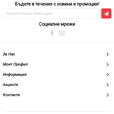
Бъдете в течение с новини и промоции!
Абонирай
се
за
нашия
Социални мрежи
е-
бюлетин:
За Нас
Моят Профил
Информация
Акценти
Контакти