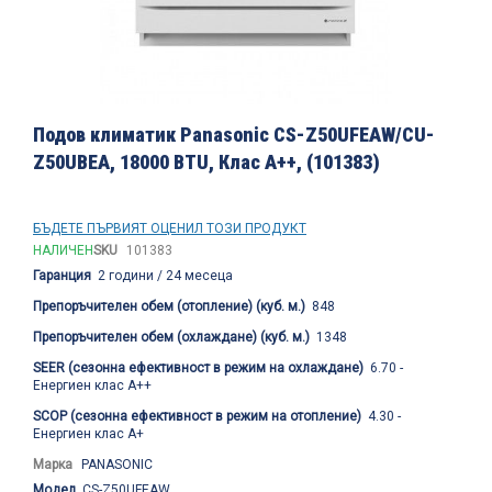
Преминете
към
Подов климатик Panasonic CS-Z50UFEAW/CU-
началото
Z50UBEA, 18000 BTU, Клас A++, (101383)
на
галерия
със
снимки
БЪДЕТЕ ПЪРВИЯТ ОЦЕНИЛ ТОЗИ ПРОДУКТ
НАЛИЧЕН
SKU
101383
Гаранция
2 години / 24 месеца
Препоръчителен обем (отопление) (куб. м.)
848
Препоръчителен обем (охлаждане) (куб. м.)
1348
SEER (сезонна ефективност в режим на охлаждане)
6.70 -
Енергиен клас A++
SCOP (сезонна ефективност в режим на отопление)
4.30 -
Енергиен клас A+
Марка
PANASONIC
Модел
CS-Z50UFEAW