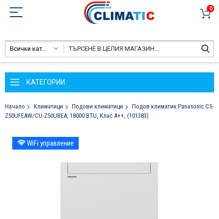
0
Всички категории
КАТЕГОРИИ
Начало
Климатици
Подови климатици
Подов климатик Panasonic CS-
Z50UFEAW/CU-Z50UBEA, 18000 BTU, Клас A++, (101383)
Преминете
WiFi управление
към
края
на
галерията
на
изображенията