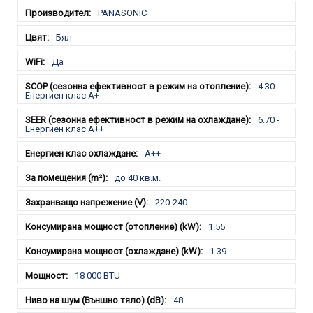
PANASONIC
Бял
Да
4.30 -
Енергиен клас A+
6.70 -
Енергиен клас A++
A++
до 40 кв.м.
220-240
1.55
1.39
18 000 BTU
48