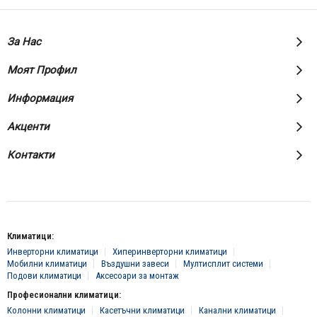
За Нас
Моят Профил
Информация
Акценти
Контакти
Климатици:
Инверторни климатици
Хиперинверторни климатици
Мобилни климатици
Въздушни завеси
Мултисплит системи
Подови климатици
Аксесоари за монтаж
Професионални климатици:
Колонни климатици
Касетъчни климатици
Канални климатици