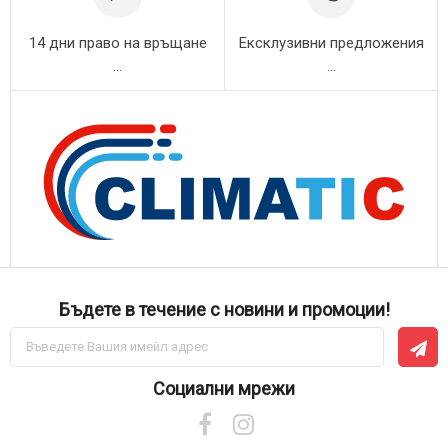
14 дни право на връщане
Ексклузивни предложения
...
...
Бъдете в течение с новини и промоции!
Абонирай
се
за
нашия
Социални мрежи
е-
бюлетин: