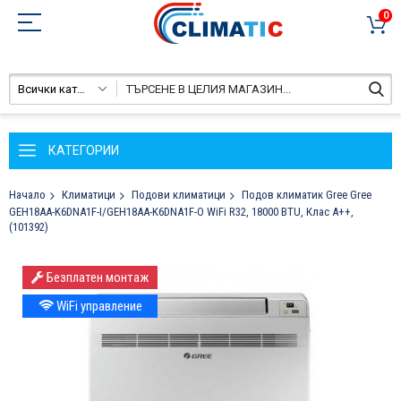
0
Всички категории
КАТЕГОРИИ
Начало
Климатици
Подови климатици
Подов климатик Gree Gree
GEH18AA-K6DNA1F-I/GEH18AA-K6DNA1F-O WiFi R32, 18000 BTU, Клас A++,
(101392)
Преминете
Безплатен монтаж
към
края
WiFi управление
на
галерията
на
изображенията