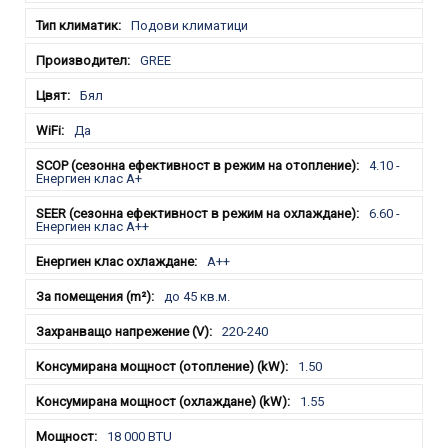
Подови климатици
GREE
Бял
Да
4.10 -
Енергиен клас A+
6.60 -
Енергиен клас A++
A++
до 45 кв.м.
220-240
1.50
1.55
18 000 BTU