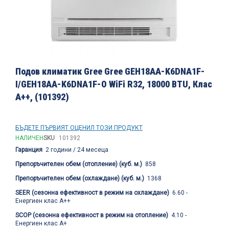
Преминете
към
Подов климатик Gree Gree GEH18AA-K6DNA1F-
началото
I/GEH18AA-K6DNA1F-O WiFi R32, 18000 BTU, Клас
на
A++, (101392)
галерия
със
снимки
БЪДЕТЕ ПЪРВИЯТ ОЦЕНИЛ ТОЗИ ПРОДУКТ
НАЛИЧЕН
SKU
101392
Гаранция
2 години / 24 месеца
Препоръчителен обем (отопление) (куб. м.)
858
Препоръчителен обем (охлаждане) (куб. м.)
1368
SEER (сезонна ефективност в режим на охлаждане)
6.60 -
Енергиен клас A++
SCOP (сезонна ефективност в режим на отопление)
4.10 -
Енергиен клас A+