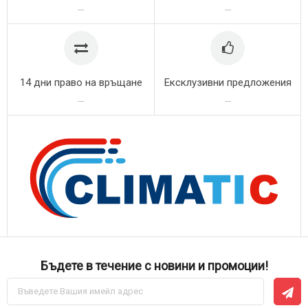
...
...
14 дни право на връщане
Ексклузивни предложения
...
...
Бъдете в течение с новини и промоции!
Абонирай
се
за