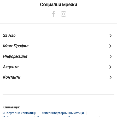
нашия
Социални мрежи
е-
бюлетин:
За Нас
Моят Профил
Информация
Акценти
Контакти
Климатици:
Инверторни климатици
Хиперинверторни климатици