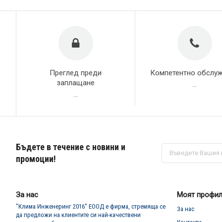
Преглед преди
Компетентно обслу
заплащане
...
...
Бъдете в течение с новини и
Абонирай
се
промоции!
за
нашия
е-
бюлетин:
За нас
Моят профи
"Клима Инженеринг 2016" ЕООД е фирма, стремяща се
За нас
да предложи на клиентите си най-качествени