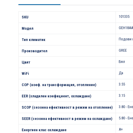
Характеристики
101335
SKU
GEH18AA
Модел
Подови 
Тип климатик
GREE
Производител
Бял
Цвят
Да
WiFi
3.55
COP (коеф. на трансформация, отопление)
3.15
EER (хладилен коефициент, охлаждане)
3.80 - Е
SCOP (сезонна ефективност в режим на отопление)
5.80 - Е
SEER (сезонна ефективност в режим на охлаждане)
A+
Енергиен клас охлаждане