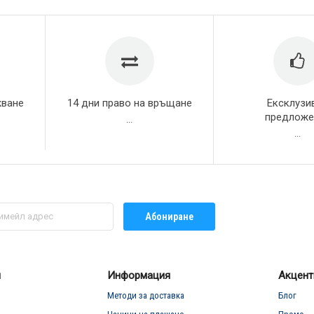
жване
14 дни право на връщане
Ексклузи
предложе
...
...
Абониране
л
Информация
Акцент
Методи за доставка
Блог