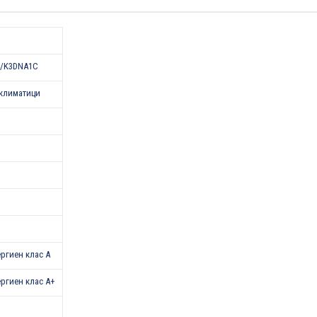
/K3DNA1C
климатици
нергиен клас A
нергиен клас A+