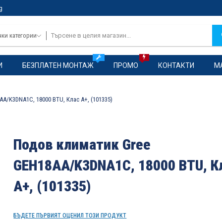
g
чки категории
И
БЕЗПЛАТЕН МОНТАЖ
ПРОМО
КОНТАКТИ
М
A/K3DNA1C, 18000 BTU, Клас A+, (101335)
Подов климатик Gree
GEH18AA/K3DNA1C, 18000 BTU, К
A+, (101335)
БЪДЕТЕ ПЪРВИЯТ ОЦЕНИЛ ТОЗИ ПРОДУКТ