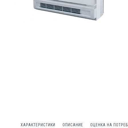
Преминете
към
началото
на
галерия
със
снимки
ХАРАКТЕРИСТИКИ
ОПИСАНИЕ
ОЦЕНКА НА ПОТРЕ