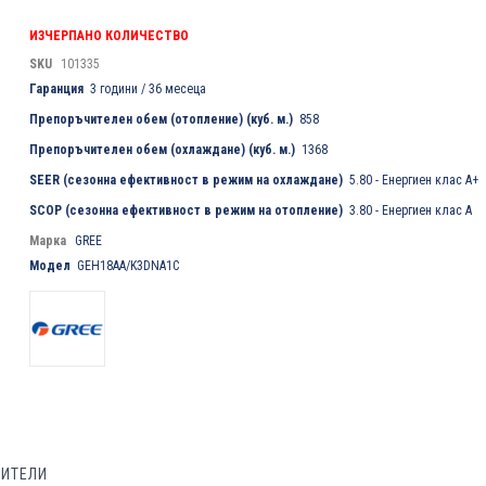
ИЗЧЕРПАНО КОЛИЧЕСТВО
SKU
101335
Гаранция
3 години / 36 месеца
Препоръчителен обем (отопление) (куб. м.)
858
Препоръчителен обем (охлаждане) (куб. м.)
1368
SEER (сезонна ефективност в режим на охлаждане)
5.80 - Енергиен клас A+
SCOP (сезонна ефективност в режим на отопление)
3.80 - Енергиен клас A
Марка
GREE
Модел
GEH18AA/K3DNA1C
БИТЕЛИ