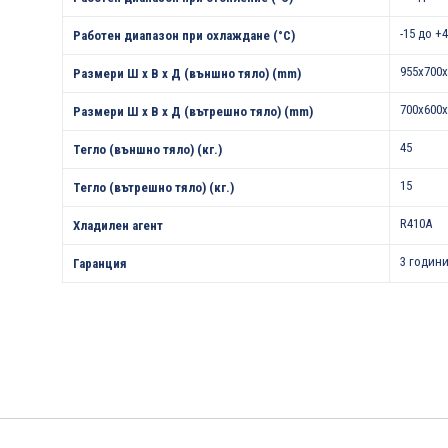
-15 до +
Работен диапазон при охлаждане (°С)
955x700x
Размери Ш х В х Д (външно тяло) (mm)
700x600x
Размери Ш х В х Д (вътрешно тяло) (mm)
45
Тегло (външно тяло) (кг.)
15
Тегло (вътрешно тяло) (кг.)
R410A
Хладилен агент
3 години
Гаранция