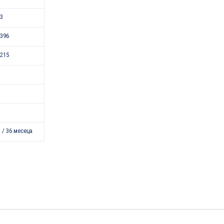
43
396
215
 / 36 месеца