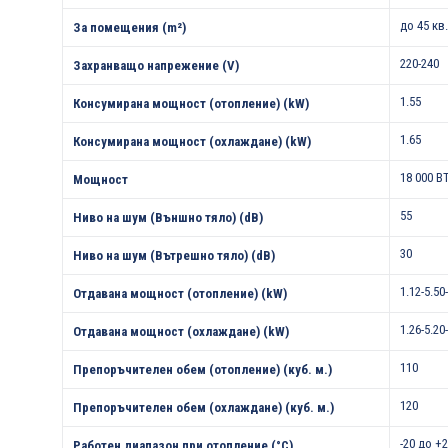
до 45 кв
За помещения (m²)
220-240
Захранващо напрежение (V)
1.55
Консумирана мощност (отопление) (kW)
1.65
Консумирана мощност (охлаждане) (kW)
18 000 B
Мощност
55
Ниво на шум (Външно тяло) (dB)
30
Ниво на шум (Вътрешно тяло) (dB)
1.12-5.50
Отдавана мощност (отопление) (kW)
1.26-5.20
Отдавана мощност (охлаждане) (kW)
110
Препоръчителен обем (отопление) (куб. м.)
120
Препоръчителен обем (охлаждане) (куб. м.)
-20 до +
Работен диапазон при отопление (°С)