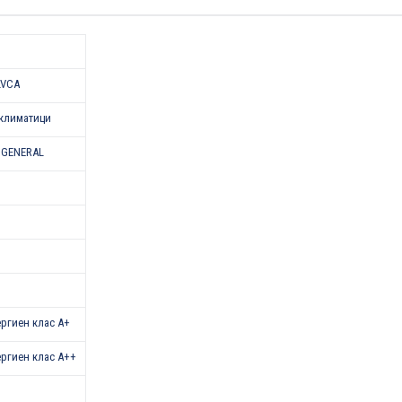
LVCA
климатици
 GENERAL
нергиен клас A+
нергиен клас A++