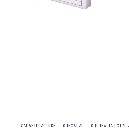
Преминете
към
началото
на
галерия
със
снимки
ХАРАКТЕРИСТИКИ
ОПИСАНИЕ
ОЦЕНКА НА ПОТРЕ