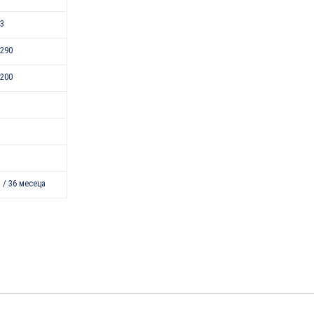
43
290
200
 / 36 месеца