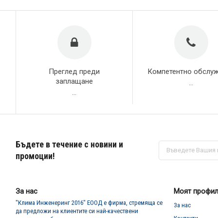
Преглед преди
Компетентно обслу
заплащане
...
...
Бъдете в течение с новини и
Абонирай
се
промоции!
за
нашия
е-
бюлетин:
За нас
Моят профи
"Клима Инженеринг 2016" ЕООД е фирма, стремяща се
За нас
да предложи на клиентите си най-качествени