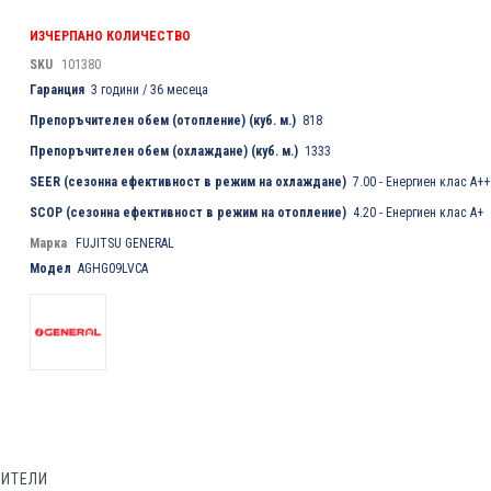
ИЗЧЕРПАНО КОЛИЧЕСТВО
SKU
101380
Гаранция
3 години / 36 месеца
Препоръчителен обем (отопление) (куб. м.)
818
Препоръчителен обем (охлаждане) (куб. м.)
1333
SEER (сезонна ефективност в режим на охлаждане)
7.00 - Енергиен клас A++
SCOP (сезонна ефективност в режим на отопление)
4.20 - Енергиен клас A+
Марка
FUJITSU GENERAL
Модел
AGHG09LVCA
БИТЕЛИ