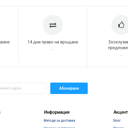
жване
14 дни право на връщане
Ексклузи
предложе
...
...
Абониране
л
Информация
Акцент
Методи за доставка
Блог