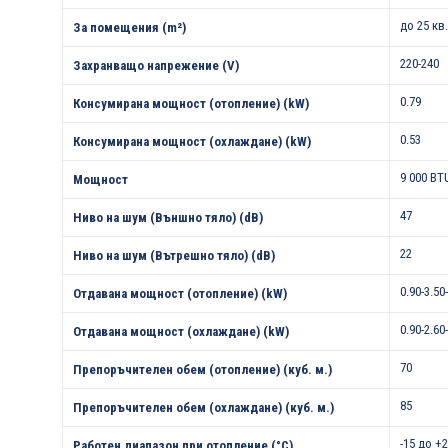
до 25 кв
За помещения (m²)
220-240
Захранващо напрежение (V)
0.79
Консумирана мощност (отопление) (kW)
0.53
Консумирана мощност (охлаждане) (kW)
9 000 BT
Мощност
47
Ниво на шум (Външно тяло) (dB)
22
Ниво на шум (Вътрешно тяло) (dB)
0.90-3.50
Отдавана мощност (отопление) (kW)
0.90-2.60
Отдавана мощност (охлаждане) (kW)
70
Препоръчителен обем (отопление) (куб. м.)
85
Препоръчителен обем (охлаждане) (куб. м.)
-15 до +
Работен диапазон при отопление (°С)