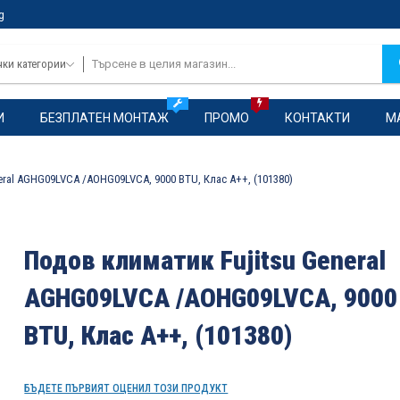
g
чки категории
И
БЕЗПЛАТЕН МОНТАЖ
ПРОМО
КОНТАКТИ
М
eral AGHG09LVCA /AOHG09LVCA, 9000 BTU, Клас A++, (101380)
Подов климатик Fujitsu General
AGHG09LVCA /AOHG09LVCA, 9000
BTU, Клас A++, (101380)
БЪДЕТЕ ПЪРВИЯТ ОЦЕНИЛ ТОЗИ ПРОДУКТ