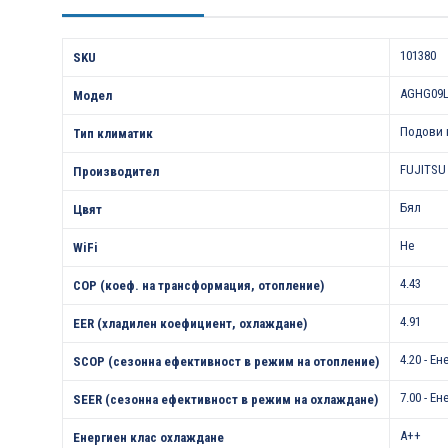
Характеристики
101380
SKU
AGHG09
Модел
Подови 
Тип климатик
FUJITSU
Производител
Бял
Цвят
Не
WiFi
4.43
COP (коеф. на трансформация, отопление)
4.91
EER (хладилен коефициент, охлаждане)
4.20 - Е
SCOP (сезонна ефективност в режим на отопление)
7.00 - Е
SEER (сезонна ефективност в режим на охлаждане)
A++
Енергиен клас охлаждане