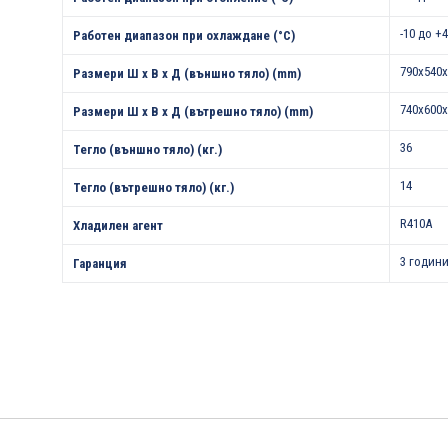
-10 до +
Работен диапазон при охлаждане (°С)
790x540x
Размери Ш х В х Д (външно тяло) (mm)
740x600x
Размери Ш х В х Д (вътрешно тяло) (mm)
36
Тегло (външно тяло) (кг.)
14
Тегло (вътрешно тяло) (кг.)
R410A
Хладилен агент
3 години
Гаранция