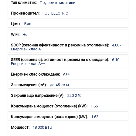
Подови климатици
FUJI ELECTRIC
Бял
Не
4.00 -
Енергиен клас A+
6.10 -
Енергиен клас A++
A++
до 45 кв.м.
220-240
1.66
1.62
18 000 BTU