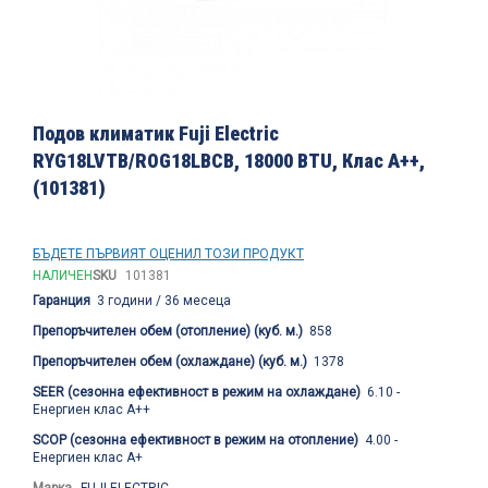
Преминете
към
Подов климатик Fuji Electric
началото
RYG18LVTB/ROG18LBCB, 18000 BTU, Клас A++,
на
(101381)
галерия
със
снимки
БЪДЕТЕ ПЪРВИЯТ ОЦЕНИЛ ТОЗИ ПРОДУКТ
НАЛИЧЕН
SKU
101381
Гаранция
3 години / 36 месеца
Препоръчителен обем (отопление) (куб. м.)
858
Препоръчителен обем (охлаждане) (куб. м.)
1378
SEER (сезонна ефективност в режим на охлаждане)
6.10 -
Енергиен клас A++
SCOP (сезонна ефективност в режим на отопление)
4.00 -
Енергиен клас A+
Марка
FUJI ELECTRIC