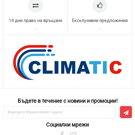
14 дни право на връщане
Ексклузивни предложения
...
...
Бъдете в течение с новини и промоции!
Абонирай
се
за
нашия
Социални мрежи
е-
бюлетин: