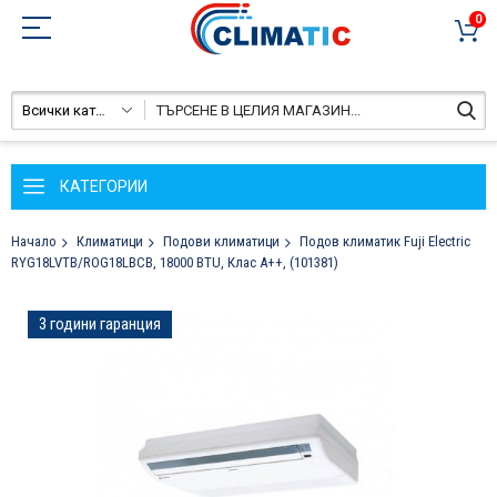
0
Всички категории
КАТЕГОРИИ
Начало
Климатици
Подови климатици
Подов климатик Fuji Electric
RYG18LVTB/ROG18LBCB, 18000 BTU, Клас A++, (101381)
Преминете
3 години гаранция
към
края
на
галерията
на
изображенията