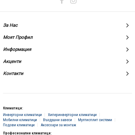
За Нас
Моят Профил
Информация
Акценти
Контакти
Климатици:
Инверторни климатици
Хиперинверторни климатици
Мобилни климатици
Въздушни завеси
Мултисплит системи
Подови климатици
Аксесоари за монтаж
Професионални климатици: