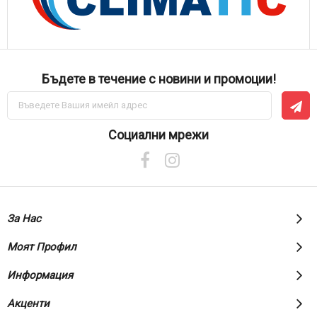
Бъдете в течение с новини и промоции!
Абонирай
се
за
нашия
Социални мрежи
е-
бюлетин:
За Нас
Моят Профил
Информация
Акценти