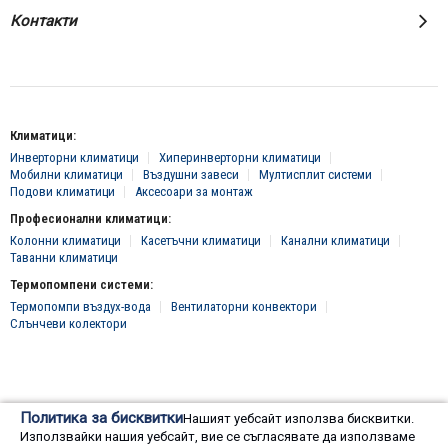
Контакти
Климатици:
Инверторни климатици
Хиперинверторни климатици
Мобилни климатици
Въздушни завеси
Мултисплит системи
Подови климатици
Аксесоари за монтаж
Професионални климатици:
Колонни климатици
Касетъчни климатици
Канални климатици
Таванни климатици
Термопомпени системи:
Термопомпи въздух-вода
Вентилаторни конвектори
Слънчеви колектори
© 2016 - 2024 Всички права запазени, "Клима Инженеринг 2016" ЕООД
Политика за бисквитки
Нашият уебсайт използва бисквитки.
Онлайн магазин от
Използвайки нашия уебсайт, вие се съгласявате да използваме