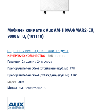
Преминете
към
Мобилен климатик Aux AM-H09A4/MAR2-EU,
началото
9000 BTU, (101110)
на
галерия
със
снимки
БЪДЕТЕ ПЪРВИЯТ ОЦЕНИЛ ТОЗИ ПРОДУКТ
ИЗЧЕРПАНО КОЛИЧЕСТВО
SKU
101110
Гаранция
2 години / 24 месеца
Препоръчителен обем (отопление) (куб. м.)
778
Препоръчителен обем (охлаждане) (куб. м.)
1300
Марка
AUX
Модел
AM-H09A4/MAR2-EU