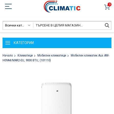
0
Всички категории
КАТЕГОРИИ
Начало
Климатици
Мобилни климатици
Мобилен климатик Aux AM-
H09A4/MAR2-EU, 9000 BTU, (101110)
Преминете
към
края
на
галерията
на
изображенията