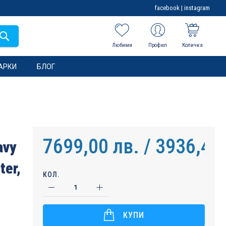
facebook
|
instagram
Любими
Профил
Количка
АРКИ
БЛОГ
7699,00 лв. / 3936,44
avy
ter,
КОЛ.
КУПИ