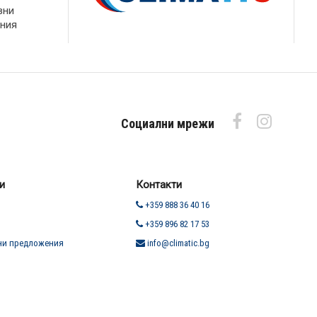
вни
ния
Социални мрежи
и
Контакти
+359 888 36 40 16
+359 896 82 17 53
ни предложения
info@climatic.bg