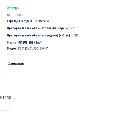
НАЛИЧЕН
SKU
101083
Гаранция
3 години / 36 месеца
Препоръчителен обем (отопление) (куб. м.)
973
Препоръчителен обем (охлаждане) (куб. м.)
1528
Марка
MITSUBISHI HEAVY
Модел
FDF125VD\/FDC125VNA
БИТЕЛИ