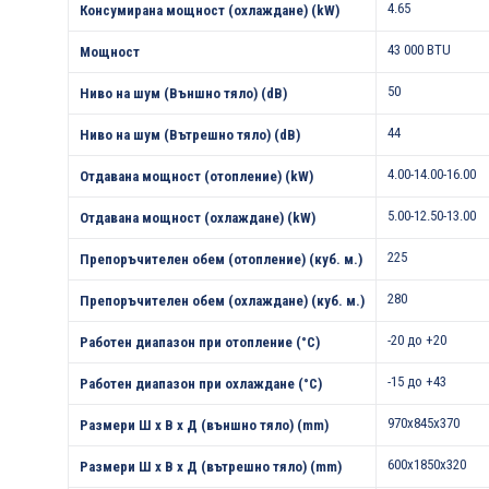
4.65
Консумирана мощност (охлаждане) (kW)
43 000 BTU
Мощност
50
Ниво на шум (Външно тяло) (dB)
44
Ниво на шум (Вътрешно тяло) (dB)
4.00-14.00-16.00
Отдавана мощност (отопление) (kW)
5.00-12.50-13.00
Отдавана мощност (охлаждане) (kW)
225
Препоръчителен обем (отопление) (куб. м.)
280
Препоръчителен обем (охлаждане) (куб. м.)
-20 до +20
Работен диапазон при отопление (°С)
-15 до +43
Работен диапазон при охлаждане (°С)
970x845x370
Размери Ш х В х Д (външно тяло) (mm)
600x1850x320
Размери Ш х В х Д (вътрешно тяло) (mm)