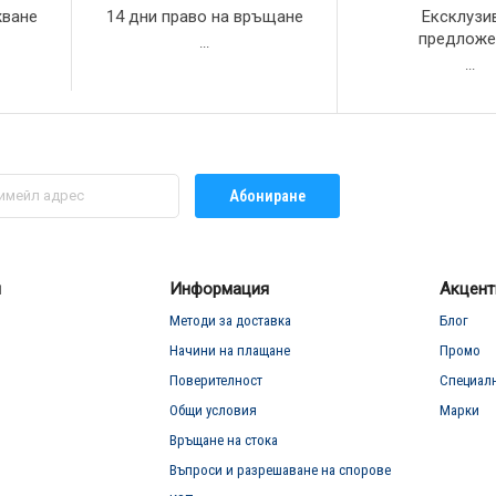
жване
14 дни право на връщане
Ексклузи
предложе
...
...
Абониране
л
Информация
Акцент
Методи за доставка
Блог
Начини на плащане
Промо
Поверителност
Специал
Общи условия
Марки
Връщане на стока
Въпроси и разрешаване на спорове