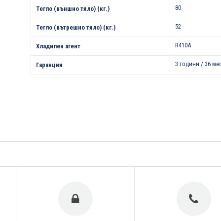
80
Тегло (външно тяло) (кг.)
52
Тегло (вътрешно тяло) (кг.)
R410A
Хладилен агент
3 години / 36 ме
Гаранция