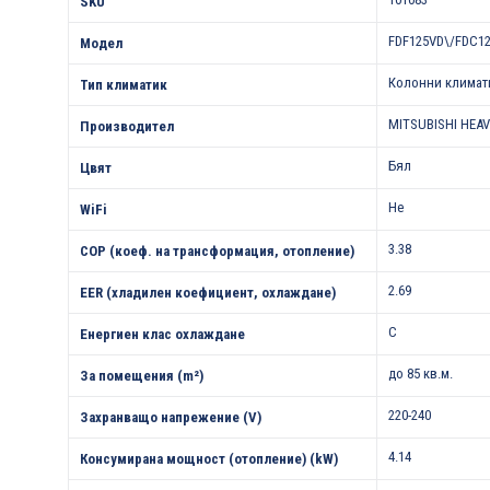
SKU
FDF125VD\/FDC1
Модел
Колонни климат
Тип климатик
MITSUBISHI HEA
Производител
Бял
Цвят
Не
WiFi
3.38
COP (коеф. на трансформация, отопление)
2.69
EER (хладилен коефициент, охлаждане)
C
Енергиен клас охлаждане
до 85 кв.м.
За помещения (m²)
220-240
Захранващо напрежение (V)
4.14
Консумирана мощност (отопление) (kW)