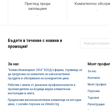
Преглед преди
Компетентно обслу
заплащане
...
...
Бъдете в течение с новини и
Абонирай
се
промоции!
за
нашия
е-
бюлетин:
За нас
Моят профи
"Клима Инженеринг 2016" ЕООД е фирма, стремяща се
За нас
да предложи на клиентите си най-качествени
Контакти
продукти и обслужване на конкурентни цени.
Моят профил
Работим с екипи от доказани професионалисти и
производители на водещи марки климатични
Поръчки
инсталации в света.
Търсене
Предлагаме висококачествени климатици на изгодни
цени, с онлайн поръчка на climatic.bg
Регистрация