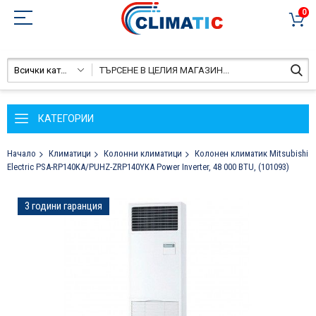
0
Всички категории
КАТЕГОРИИ
Начало
Климатици
Колонни климатици
Колонен климатик Mitsubishi
Electric PSA-RP140KA/PUHZ-ZRP140YKA Power Inverter, 48 000 BTU, (101093)
Преминете
3 години гаранция
към
края
на
галерията
на
изображенията