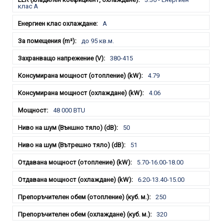
клас A
A
до 95 кв.м.
380-415
4.79
4.06
48 000 BTU
50
51
5.70-16.00-18.00
6.20-13.40-15.00
250
320