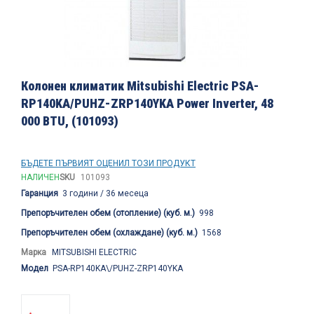
Преминете
към
Колонен климатик Mitsubishi Electric PSA-
началото
RP140KA/PUHZ-ZRP140YKA Power Inverter, 48
на
000 BTU, (101093)
галерия
със
снимки
БЪДЕТЕ ПЪРВИЯТ ОЦЕНИЛ ТОЗИ ПРОДУКТ
НАЛИЧЕН
SKU
101093
Гаранция
3 години / 36 месеца
Препоръчителен обем (отопление) (куб. м.)
998
Препоръчителен обем (охлаждане) (куб. м.)
1568
Марка
MITSUBISHI ELECTRIC
Модел
PSA-RP140KA\/PUHZ-ZRP140YKA