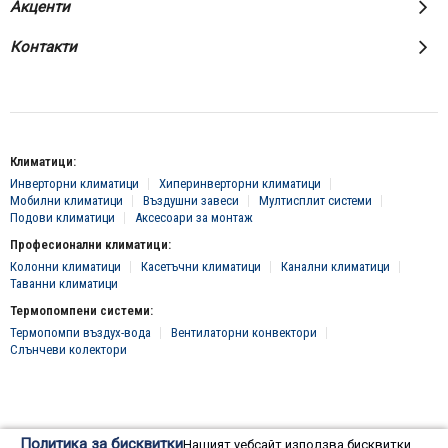
Акценти
Контакти
Климатици:
Инверторни климатици
Хиперинверторни климатици
Мобилни климатици
Въздушни завеси
Мултисплит системи
Подови климатици
Аксесоари за монтаж
Професионални климатици:
Колонни климатици
Касетъчни климатици
Канални климатици
Таванни климатици
Термопомпени системи:
Термопомпи въздух-вода
Вентилаторни конвектори
Слънчеви колектори
© 2016 - 2024 Всички права запазени, "Клима Инженеринг 2016" ЕООД
Политика за бисквитки
Нашият уебсайт използва бисквитки.