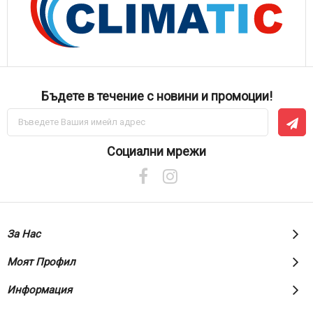
Бъдете в течение с новини и промоции!
Абонирай
се
за
нашия
Социални мрежи
е-
бюлетин:
За Нас
Моят Профил
Информация