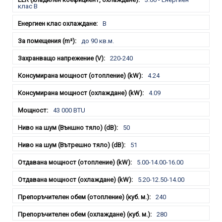
клас B
B
до 90 кв.м.
220-240
4.24
4.09
43 000 BTU
50
51
5.00-14.00-16.00
5.20-12.50-14.00
240
280