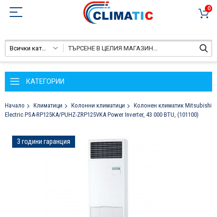
0
Всички категории
КАТЕГОРИИ
Начало
Климатици
Колонни климатици
Колонен климатик Mitsubishi
Electric PSA-RP125KA/PUHZ-ZRP125VKA Power Inverter, 43 000 BTU, (101100)
Преминете
3 години гаранция
към
края
на
галерията
на
изображенията