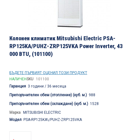
Преминете
към
Колонен климатик Mitsubishi Electric PSA-
началото
RP125KA/PUHZ-ZRP125VKA Power Inverter, 43
на
000 BTU, (101100)
галерия
със
снимки
БЪДЕТЕ ПЪРВИЯТ ОЦЕНИЛ ТОЗИ ПРОДУКТ
НАЛИЧЕН
SKU
101100
Гаранция
3 години / 36 месеца
Препоръчителен обем (отопление) (куб. м.)
988
Препоръчителен обем (охлаждане) (куб. м.)
1528
Марка
MITSUBISHI ELECTRIC
Модел
PSA-RP125KA\/PUHZ-ZRP125VKA