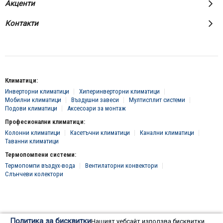
Акценти
Контакти
Климатици:
Инверторни климатици
Хиперинверторни климатици
Мобилни климатици
Въздушни завеси
Мултисплит системи
Подови климатици
Аксесоари за монтаж
Професионални климатици:
Колонни климатици
Касетъчни климатици
Канални климатици
Таванни климатици
Термопомпени системи:
Термопомпи въздух-вода
Вентилаторни конвектори
Слънчеви колектори
© 2016 - 2024 Всички права запазени, "Клима Инженеринг 2016" ЕООД
Политика за бисквитки
Нашият уебсайт използва бисквитки.