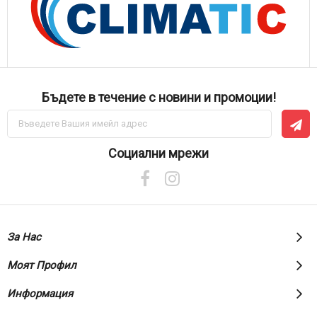
Бъдете в течение с новини и промоции!
Абонирай
се
за
нашия
Социални мрежи
е-
бюлетин:
За Нас
Моят Профил
Информация