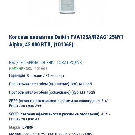
Преминете
към
Колонен климатик Daikin FVА125А/RZAG125NY1
началото
Alpha, 43 000 BTU, (101068)
на
галерия
със
снимки
БЪДЕТЕ ПЪРВИЯТ ОЦЕНИЛ ТОЗИ ПРОДУКТ
НАЛИЧЕН
SKU
101068
Гаранция
3 години / 36 месеца
Препоръчителен обем (отопление) (куб. м.)
988
Препоръчителен обем (охлаждане) (куб. м.)
1528
SEER (сезонна ефективност в режим на охлаждане)
6.41 -
Енергиен клас А++
SCOP (сезонна ефективност в режим на отопление)
4.15 -
Енергиен клас А+
Марка
DAIKIN
Модел
FV\u0410125\u0410\/RZAG125NY1-380V