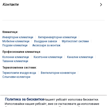
Контакти
Климатици:
Инверторни климатици
Хиперинверторни климатици
Мобилни климатици
Въздушни завеси
Мултисплит системи
Подови климатици
Аксесоари за монтаж
Професионални климатици:
Колонни климатици
Касетъчни климатици
Канални климатици
Таванни климатици
Термопомпени системи:
Термопомпи въздух-вода
Вентилаторни конвектори
Слънчеви колектори
© 2016 - 2024 Всички права запазени, "Клима Инженеринг 2016" ЕООД
Политика за бисквитки
Нашият уебсайт използва бисквитки.
Онлайн магазин от
Използвайки нашия уебсайт, вие се съгласявате да използваме