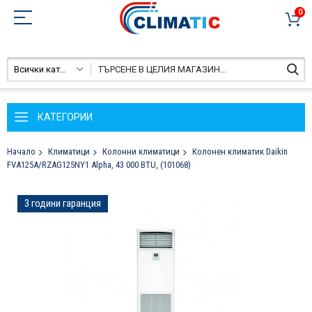
0
Всички категории
КАТЕГОРИИ
Начало
Климатици
Колонни климатици
Колонен климатик Daikin
FVА125А/RZAG125NY1 Alpha, 43 000 BTU, (101068)
Преминете
3 години гаранция
към
края
на
галерията
на
изображенията