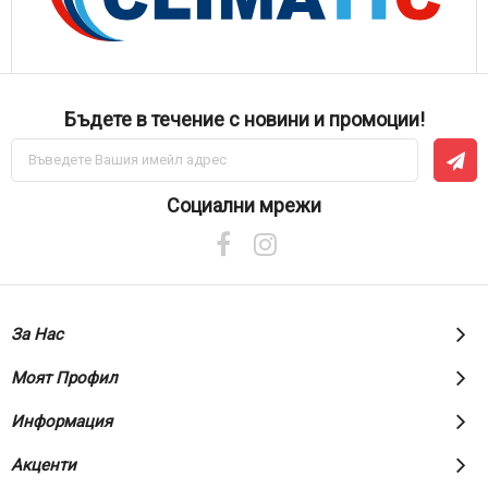
Бъдете в течение с новини и промоции!
Абонирай
се
за
нашия
Социални мрежи
е-
бюлетин:
За Нас
Моят Профил
Информация
Акценти