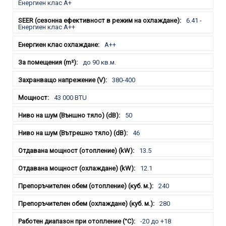
Енергиен клас А+
6.41 -
Енергиен клас А++
A++
до 90 кв.м.
380-400
43 000 BTU
50
46
13.5
12.1
240
280
-20 до +18