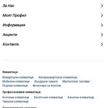
За Нас
Моят Профил
Информация
Акценти
Контакти
Климатици:
Инверторни климатици
Хиперинверторни климатици
Мобилни климатици
Въздушни завеси
Мултисплит системи
Подови климатици
Аксесоари за монтаж
Професионални климатици:
Колонни климатици
Касетъчни климатици
Канални климатици
Таванни климатици
Термопомпени системи: