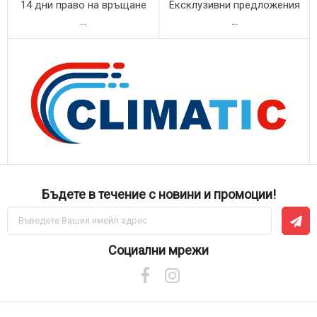
14 дни право на връщане
Ексклузивни предложения
...
...
Бъдете в течение с новини и промоции!
Абонирай
се
за
нашия
Социални мрежи
е-
бюлетин: