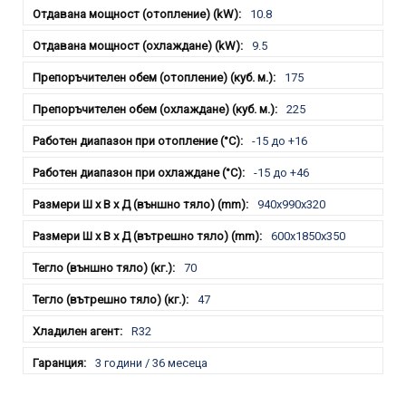
10.8
9.5
175
225
-15 до +16
-15 до +46
940x990x320
600x1850x350
70
47
R32
3 години / 36 месеца