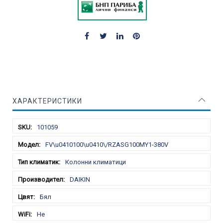
ХАРАКТЕРИСТИКИ
Характеристики
101059
FV\u0410100\u0410\/RZASG100MY1-380V
Колонни климатици
DAIKIN
Бял
Не