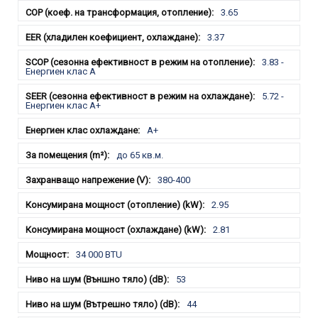
3.65
3.37
3.83 -
Енергиен клас А
5.72 -
Енергиен клас А+
A+
до 65 кв.м.
380-400
2.95
2.81
34 000 BTU
53
44