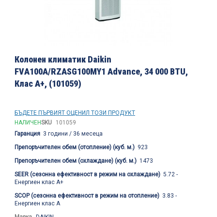
Преминете
към
Колонен климатик Daikin
началото
FVА100А/RZASG100MY1 Advance, 34 000 BTU,
на
Клас А+, (101059)
галерия
със
снимки
БЪДЕТЕ ПЪРВИЯТ ОЦЕНИЛ ТОЗИ ПРОДУКТ
НАЛИЧЕН
SKU
101059
Гаранция
3 години / 36 месеца
Препоръчителен обем (отопление) (куб. м.)
923
Препоръчителен обем (охлаждане) (куб. м.)
1473
SEER (сезонна ефективност в режим на охлаждане)
5.72 -
Енергиен клас А+
SCOP (сезонна ефективност в режим на отопление)
3.83 -
Енергиен клас А
Марка
DAIKIN