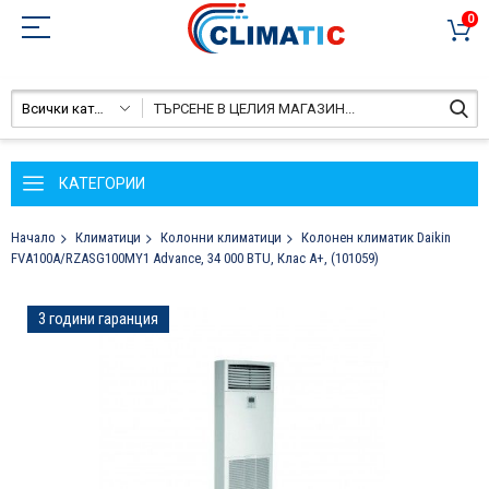
0
Всички категории
КАТЕГОРИИ
Начало
Климатици
Колонни климатици
Колонен климатик Daikin
FVА100А/RZASG100MY1 Advance, 34 000 BTU, Клас А+, (101059)
Преминете
3 години гаранция
към
края
на
галерията
на
изображенията