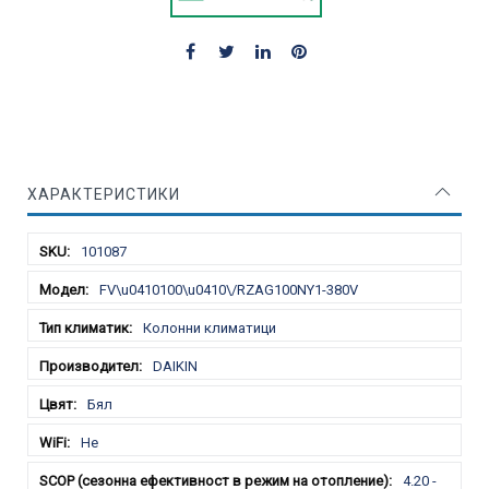
ХАРАКТЕРИСТИКИ
Характеристики
101087
FV\u0410100\u0410\/RZAG100NY1-380V
Колонни климатици
DAIKIN
Бял
Не
4.20 -