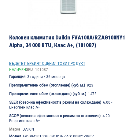
Преминете
към
Колонен климатик Daikin FVА100А/RZAG100NY1
началото
Alpha, 34 000 BTU, Клас А+, (101087)
на
галерия
със
снимки
БЪДЕТЕ ПЪРВИЯТ ОЦЕНИЛ ТОЗИ ПРОДУКТ
НАЛИЧЕН
SKU
101087
Гаранция
3 години / 36 месеца
Препоръчителен обем (отопление) (куб. м.)
923
Препоръчителен обем (охлаждане) (куб. м.)
1473
SEER (сезонна ефективност в режим на охлаждане)
6.00 -
Енергиен клас А+
SCOP (сезонна ефективност в режим на отопление)
4.20 -
Енергиен клас А+
Марка
DAIKIN
Модел
FV\u0410100\u0410\/RZAG100NY1-380V