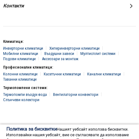
Контакти
Климатици:
Инверторни климатици
Хиперинверторни климатици
Мобилни климатици
Въздушни завеси
Мултисплит системи
Подови климатици
Аксесоари за монтаж
Професионални климатици:
Колонни климатици
Касетъчни климатици
Канални климатици
Таванни климатици
Термопомпени системи:
Термопомпи въздух-вода
Вентилаторни конвектори
Слънчеви колектори
© 2016 - 2024 Всички права запазени, "Клима Инженеринг 2016" ЕООД
Политика за бисквитки
Нашият уебсайт използва бисквитки.
Онлайн магазин от
Използвайки нашия уебсайт, вие се съгласявате да използваме