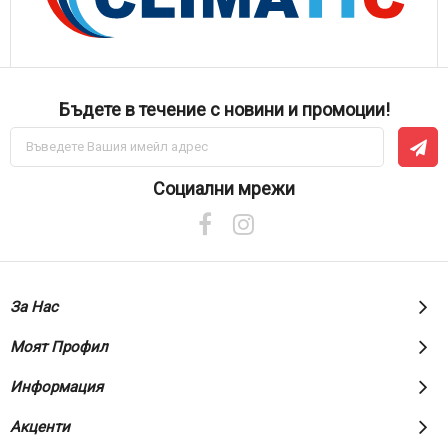
Бъдете в течение с новини и промоции!
Абонирай
се
за
нашия
Социални мрежи
е-
бюлетин:
За Нас
Моят Профил
Информация
Акценти