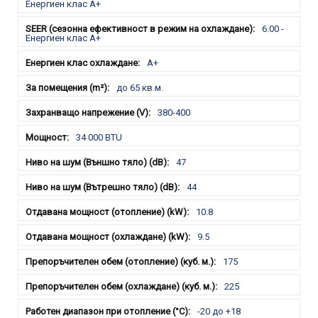
Енергиен клас А+
6.00 -
Енергиен клас А+
A+
до 65 кв.м.
380-400
34 000 BTU
47
44
10.8
9.5
175
225
-20 до +18