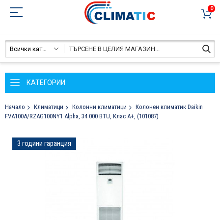
0
Всички категории
КАТЕГОРИИ
Начало
Климатици
Колонни климатици
Колонен климатик Daikin
FVА100А/RZAG100NY1 Alpha, 34 000 BTU, Клас А+, (101087)
Преминете
3 години гаранция
към
края
на
галерията
на
изображенията