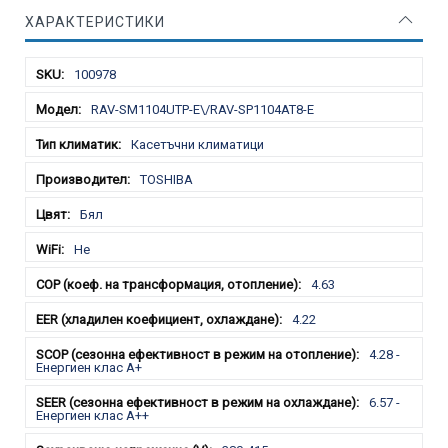
ХАРАКТЕРИСТИКИ
Характеристики
100978
RAV-SM1104UTP-E\/RAV-SP1104AT8-E
Касетъчни климатици
TOSHIBA
Бял
Не
4.63
4.22
4.28 -
Енергиен клас А+
6.57 -
Енергиен клас А++