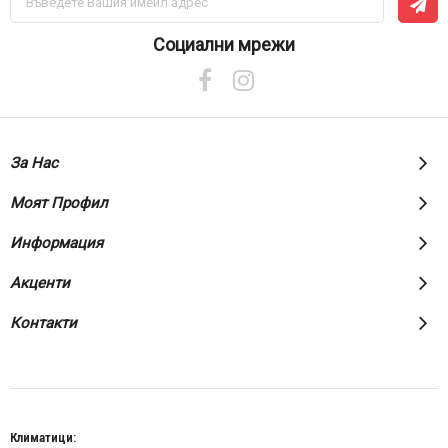
се
за
нашия
Социални мрежи
е-
бюлетин:
За Нас
Моят Профил
Информация
Акценти
Контакти
Климатици: