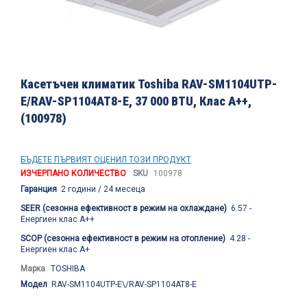
Преминете
към
Касетъчен климатик Toshiba RAV-SM1104UTP-
началото
E/RAV-SP1104AT8-E, 37 000 BTU, Клас A++,
на
(100978)
галерия
със
снимки
БЪДЕТЕ ПЪРВИЯТ ОЦЕНИЛ ТОЗИ ПРОДУКТ
ИЗЧЕРПАНО КОЛИЧЕСТВО
SKU
100978
Гаранция
2 години / 24 месеца
SEER (сезонна ефективност в режим на охлаждане)
6.57 -
Енергиен клас А++
SCOP (сезонна ефективност в режим на отопление)
4.28 -
Енергиен клас А+
Марка
TOSHIBA
Модел
RAV-SM1104UTP-E\/RAV-SP1104AT8-E