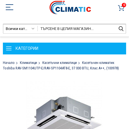
0
Всички категории
КАТЕГОРИИ
Начало
Климатици
Касетъчни климатици
Касетъчен климатик
Toshiba RAV-SM1104UTP-E/RAV-SP1104AT8-E, 37 000 BTU, Клас A++, (100978)
Преминете
към
края
на
галерията
на
изображенията