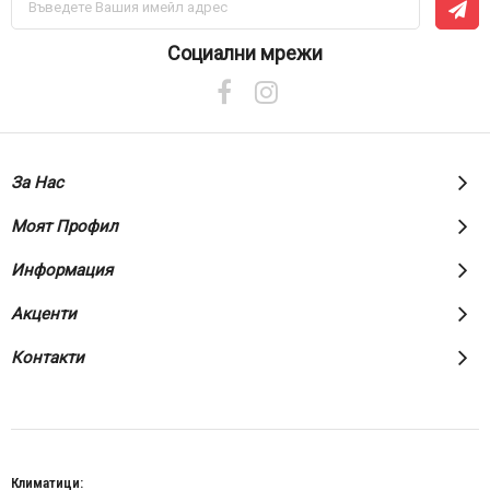
се
за
нашия
Социални мрежи
е-
бюлетин:
За Нас
Моят Профил
Информация
Акценти
Контакти
Климатици: