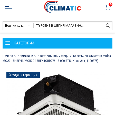
0
Всички категории
КАТЕГОРИИ
Начало
Климатици
Касетъчни климатици
Касетъчен климатик Midea
MCA3-18HRFN1/MOB30-18HFN1QRD0W, 18 000 BTU, Клас А++, (100875)
Преминете
3 години гаранция
към
края
на
галерията
на
изображенията