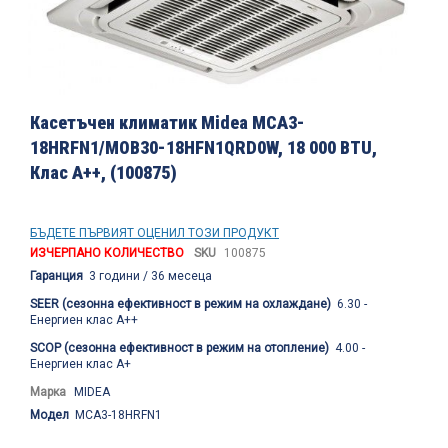
Преминете
към
Касетъчен климатик Midea MCA3-
началото
18HRFN1/MOB30-18HFN1QRD0W, 18 000 BTU,
на
Клас А++, (100875)
галерия
със
снимки
БЪДЕТЕ ПЪРВИЯТ ОЦЕНИЛ ТОЗИ ПРОДУКТ
ИЗЧЕРПАНО КОЛИЧЕСТВО
SKU
100875
Гаранция
3 години / 36 месеца
SEER (сезонна ефективност в режим на охлаждане)
6.30 -
Енергиен клас А++
SCOP (сезонна ефективност в режим на отопление)
4.00 -
Енергиен клас А+
Марка
MIDEA
Модел
MCA3-18HRFN1