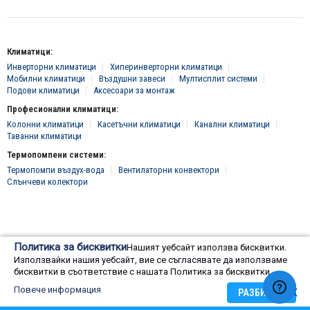
Климатици:
Инверторни климатици
Хиперинверторни климатици
Мобилни климатици
Въздушни завеси
Мултисплит системи
Подови климатици
Аксесоари за монтаж
Професионални климатици:
Колонни климатици
Касетъчни климатици
Канални климатици
Таванни климатици
Термопомпени системи:
Термопомпи въздух-вода
Вентилаторни конвектори
Слънчеви колектори
© 2016 - 2024 Всички права запазени, "Клима Инженеринг 2016" ЕООД
Политика за бисквитки
Нашият уебсайт използва бисквитки.
Онлайн магазин от
Използвайки нашия уебсайт, вие се съгласявате да използваме
бисквитки в съответствие с нашата Политика за бисквитки.
Повече информация
РАЗБИРАМ