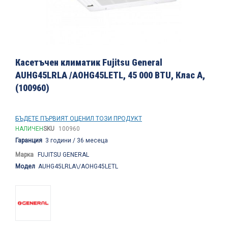
Преминете
към
Касетъчен климатик Fujitsu General
началото
AUHG45LRLA /AOHG45LETL, 45 000 BTU, Клас А,
на
(100960)
галерия
със
снимки
БЪДЕТЕ ПЪРВИЯТ ОЦЕНИЛ ТОЗИ ПРОДУКТ
НАЛИЧЕН
SKU
100960
Гаранция
3 години / 36 месеца
Марка
FUJITSU GENERAL
Модел
AUHG45LRLA\/AOHG45LETL