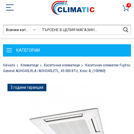
0
Всички категории
КАТЕГОРИИ
Начало
Климатици
Касетъчни климатици
Касетъчен климатик Fujitsu
General AUHG45LRLA /AOHG45LETL, 45 000 BTU, Клас А, (100960)
Преминете
3 години гаранция
към
края
на
галерията
на
изображенията