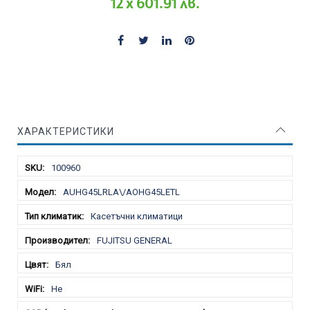
12 x 601.91 лв.
ХАРАКТЕРИСТИКИ
Характеристики
100960
AUHG45LRLA\/AOHG45LETL
Касетъчни климатици
FUJITSU GENERAL
Бял
Не