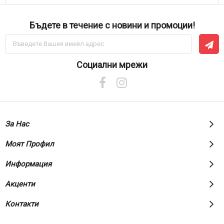
Бъдете в течение с новини и промоции!
Абонирай
се
за
нашия
Социални мрежи
е-
бюлетин:
За Нас
Моят Профил
Информация
Акценти
Контакти