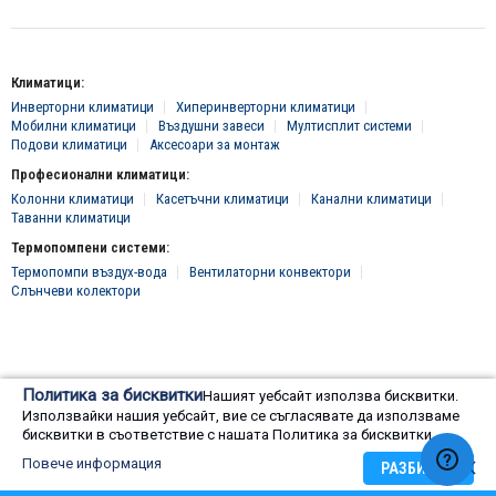
Климатици:
Инверторни климатици
Хиперинверторни климатици
Мобилни климатици
Въздушни завеси
Мултисплит системи
Подови климатици
Аксесоари за монтаж
Професионални климатици:
Колонни климатици
Касетъчни климатици
Канални климатици
Таванни климатици
Термопомпени системи:
Термопомпи въздух-вода
Вентилаторни конвектори
Слънчеви колектори
© 2016 - 2024 Всички права запазени, "Клима Инженеринг 2016" ЕООД
Политика за бисквитки
Нашият уебсайт използва бисквитки.
Онлайн магазин от
Използвайки нашия уебсайт, вие се съгласявате да използваме
бисквитки в съответствие с нашата Политика за бисквитки.
Повече информация
РАЗБИРАМ