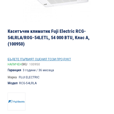
Преминете
към
Касетъчен климатик Fuji Electric RCG-
началото
54LRLA/ROG-54LETL, 54 000 BTU, Клас А,
на
(100950)
галерия
със
снимки
БЪДЕТЕ ПЪРВИЯТ ОЦЕНИЛ ТОЗИ ПРОДУКТ
НАЛИЧЕН
SKU
100950
Гаранция
3 години / 36 месеца
Марка
FUJI ELECTRIC
Модел
RCG-54LRLA