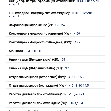
3.41 - Енергиен
клас B
3.01 - Енергиен
клас B
220-240
4.69
4.42
54 000 BTU
55
37
4.7-16-16.5
4.5-13.30-14.5
-15 до +24
-15 до +46