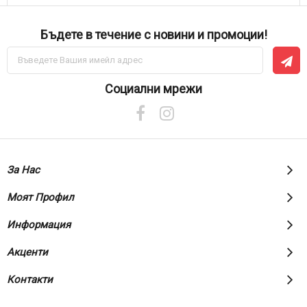
Бъдете в течение с новини и промоции!
Абонирай
се
за
нашия
Социални мрежи
е-
бюлетин:
За Нас
Моят Профил
Информация
Акценти
Контакти