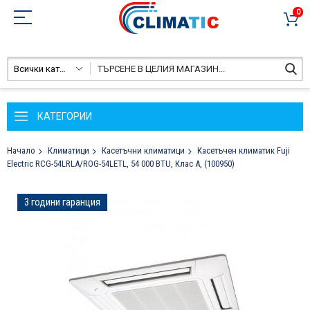
0
Всички категории
КАТЕГОРИИ
Начало
Климатици
Касетъчни климатици
Касетъчен климатик Fuji
Electric RCG-54LRLA/ROG-54LETL, 54 000 BTU, Клас А, (100950)
Преминете
3 години гаранция
към
края
на
галерията
на
изображенията