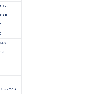
0-16.20
0-14.00
16
50
x320
950
 / 36 месеца