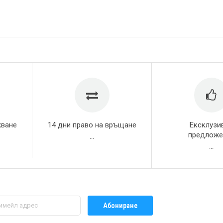
жване
14 дни право на връщане
Ексклузи
предложе
...
...
Абониране