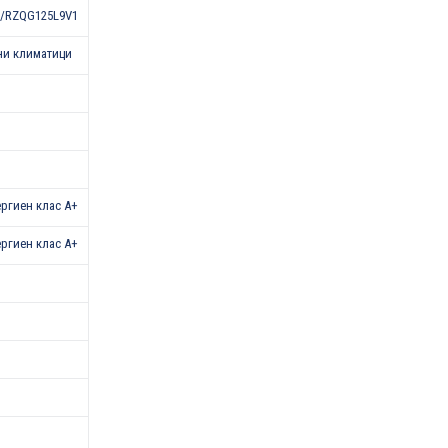
/RZQG125L9V1
ни климатици
нергиен клас А+
нергиен клас A+