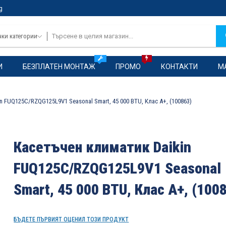
g
чки категории
И
БЕЗПЛАТЕН МОНТАЖ
ПРОМО
КОНТАКТИ
М
n FUQ125C/RZQG125L9V1 Seasonal Smart, 45 000 BTU, Клас A+, (100863)
Касетъчен климатик Daikin
FUQ125C/RZQG125L9V1 Seasonal
Smart, 45 000 BTU, Клас A+, (100
БЪДЕТЕ ПЪРВИЯТ ОЦЕНИЛ ТОЗИ ПРОДУКТ