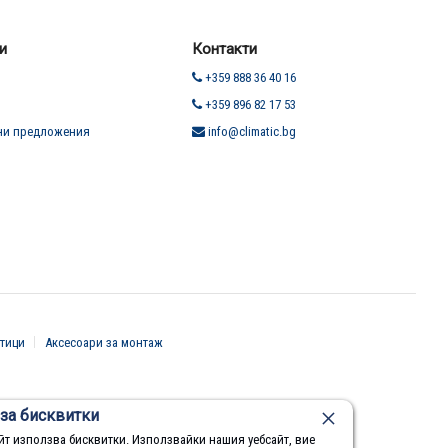
и
Контакти
+359 888 36 40 16
+359 896 82 17 53
ни предложения
info@climatic.bg
тици
Аксесоари за монтаж
за бисквитки
йт използва бисквитки. Използвайки нашия уебсайт, вие