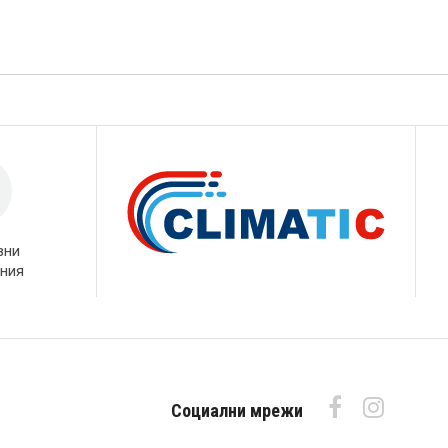
вни
ния
Социални мрежи