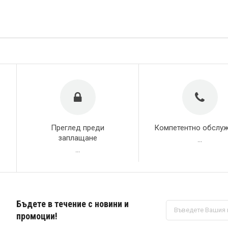
Преглед преди
Компетентно обслу
заплащане
...
...
Бъдете в течение с новини и
Абонирай
се
промоции!
за