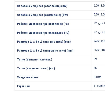
6.00-13.5
Отдавана мощност (отопление) (kW)
5.70-12.0
Отдавана мощност (охлаждане) (kW)
-20 до +
Работен диапазон при отопление (°С)
-15 до +
Работен диапазон при охлаждане (°С)
940x1430
Размери Ш х В х Д (външно тяло) (mm)
950x198x
Размери Ш х В х Д (вътрешно тяло) (mm)
99
Тегло (външно тяло) (кг.)
26
Тегло (вътрешно тяло) (кг.)
R410A
Хладилен агент
3 години
Гаранция