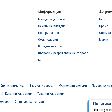
л
Информация
Акцент
Методи за доставка
Блог
Начини на плащане
Промо
Поверителност
Специал
Общи условия
Марки
Връщане на стока
Въпроси и разрешаване на спорове
КЗП
билни климатици
Въздушни завеси
Мултисплит системи
Подови клима
и
Канални климатици
Таванни климатици
вектори
Слънчеви колектори
Политика 
Нашият уебса