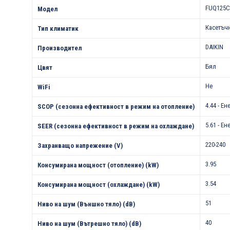
FUQ125C
Модел
Касетъч
Тип климатик
DAIKIN
Производител
Бял
Цвят
Не
WiFi
4.44 - Е
SCOP (сезонна ефективност в режим на отопление)
5.61 - Е
SEER (сезонна ефективност в режим на охлаждане)
220-240
Захранващо напрежение (V)
3.95
Консумирана мощност (отопление) (kW)
3.54
Консумирана мощност (охлаждане) (kW)
51
Ниво на шум (Външно тяло) (dB)
40
Ниво на шум (Вътрешно тяло) (dB)