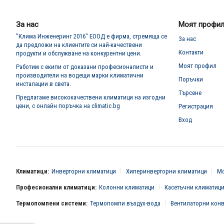
нашия
е-
бюлетин:
За нас
Моят профи
"Клима Инженеринг 2016" ЕООД е фирма, стремяща се
За нас
да предложи на клиентите си най-качествени
Контакти
продукти и обслужване на конкурентни цени.
Моят профил
Работим с екипи от доказани професионалисти и
производители на водещи марки климатични
Поръчки
инсталации в света.
Търсене
Предлагаме висококачествени климатици на изгодни
цени, с онлайн поръчка на climatic.bg
Регистрация
Вход
Климатици:
Инверторни климатици
Хиперинверторни климатици
Мо
Професионални климатици:
Колонни климатици
Касетъчни климатиц
Термопомпени системи:
Термопомпи въздух-вода
Вентилаторни кон