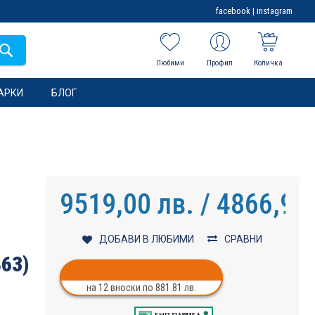
facebook
|
instagram
Любими
Профил
Количка
АРКИ
БЛОГ
9519,00 лв. / 4866,99
ДОБАВИ В ЛЮБИМИ
СРАВНИ
863)
на 12 вноски по 881.81 лв.