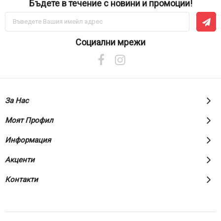
Бъдете в течение с новини и промоции!
Абонирай
се
за
нашия
Социални мрежи
е-
бюлетин:
За Нас
Моят Профил
Информация
Акценти
Контакти