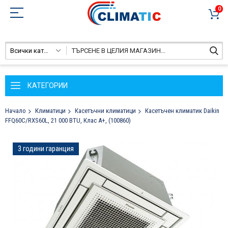
0
Всички категории
КАТЕГОРИИ
Начало
Климатици
Касетъчни климатици
Касетъчен климатик Daikin
FFQ60C/RXS60L, 21 000 BTU, Клас A+, (100860)
Преминете
3 години гаранция
към
края
на
галерията
на
изображенията