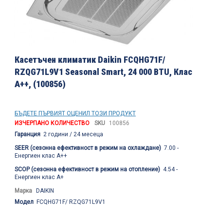
Преминете
към
Касетъчен климатик Daikin FCQHG71F/
началото
RZQG71L9V1 Seasonal Smart, 24 000 BTU, Клас
на
A++, (100856)
галерия
със
снимки
БЪДЕТЕ ПЪРВИЯТ ОЦЕНИЛ ТОЗИ ПРОДУКТ
ИЗЧЕРПАНО КОЛИЧЕСТВО
SKU
100856
Гаранция
2 години / 24 месеца
SEER (сезонна ефективност в режим на охлаждане)
7.00 -
Енергиен клас A++
SCOP (сезонна ефективност в режим на отопление)
4.54 -
Енергиен клас A+
Марка
DAIKIN
Модел
FCQHG71F/ RZQG71L9V1