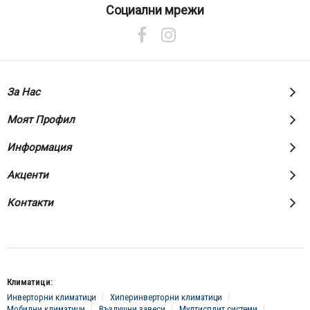
нашия
Социални мрежи
е-
бюлетин:
За Нас
Моят Профил
Информация
Акценти
Контакти
Климатици:
Инверторни климатици
Хиперинверторни климатици
Мобилни климатици
Въздушни завеси
Мултисплит системи