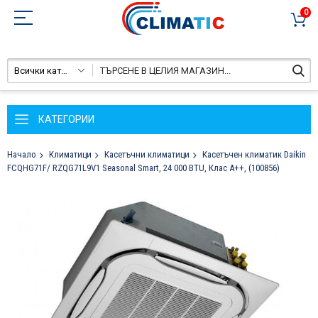
0
Всички категории
КАТЕГОРИИ
Начало
Климатици
Касетъчни климатици
Касетъчен климатик Daikin
FCQHG71F/ RZQG71L9V1 Seasonal Smart, 24 000 BTU, Клас A++, (100856)
Преминете
към
края
на
галерията
на
изображенията