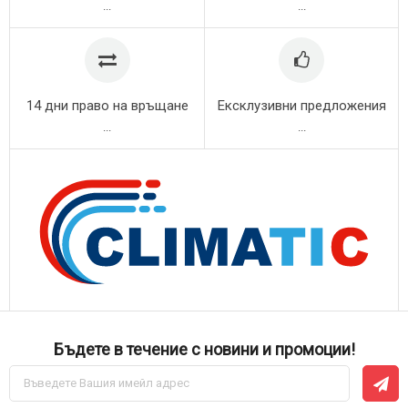
...
...
14 дни право на връщане
Ексклузивни предложения
...
...
Бъдете в течение с новини и промоции!
Абонирай
се
за