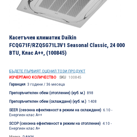
Преминете
към
Касетъчен климатик Daikin
началото
FCQG71F/RZQSG71L3V1 Seasonal Classic, 24 000
на
BTU, Клас A++, (100845)
галерия
със
снимки
БЪДЕТЕ ПЪРВИЯТ ОЦЕНИЛ ТОЗИ ПРОДУКТ
ИЗЧЕРПАНО КОЛИЧЕСТВО
SKU
100845
Гаранция
3 години / 36 месеца
Препоръчителен обем (отопление) (куб. м.)
898
Препоръчителен обем (охлаждане) (куб. м.)
1408
SEER (сезонна ефективност в режим на охлаждане)
6.10 -
Енергиен клас A++
SCOP (сезонна ефективност в режим на отопление)
4.10 -
Енергиен клас A+
Марка
DAIKIN