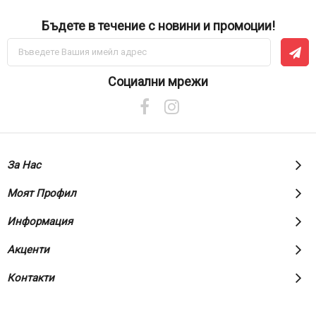
Бъдете в течение с новини и промоции!
Абонирай
се
за
нашия
Социални мрежи
е-
бюлетин:
За Нас
Моят Профил
Информация
Акценти
Контакти