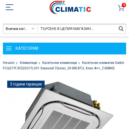
0
Всички категории
КАТЕГОРИИ
Начало
Климатици
Касетъчни климатици
Касетъчен климатик Daikin
FCQG71F/RZQSG71L3V1 Seasonal Classic, 24 000 BTU, Клас A++, (100845)
Преминете
3 години гаранция
към
края
на
галерията
на
изображенията