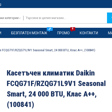
g
чки категории
И
БЕЗПЛАТЕН МОНТАЖ
ПРОМО
КОНТАКТИ
М
n FCQG71F/RZQG71L9V1 Seasonal Smart, 24 000 BTU, Клас A++, (100841)
Касетъчен климатик Daikin
FCQG71F/RZQG71L9V1 Seasonal
Smart, 24 000 BTU, Клас A++,
(100841)