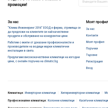
се
промоции!
за
нашия
е-
бюлетин:
За нас
Моят профи
"Клима Инженеринг 2016" ЕООД е фирма, стремяща се
За нас
да предложи на клиентите си най-качествени
Контакти
продукти и обслужване на конкурентни цени.
Моят профил
Работим с екипи от доказани професионалисти и
производители на водещи марки климатични
Поръчки
инсталации в света.
Търсене
Предлагаме висококачествени климатици на изгодни
цени, с онлайн поръчка на climatic.bg
Регистрация
Вход
Климатици:
Инверторни климатици
Хиперинверторни климатици
Мо
Професионални климатици:
Колонни климатици
Касетъчни климатиц