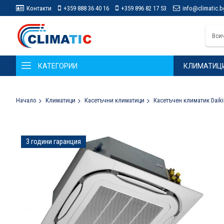
Контакти
+359 888 36 40 16
+359 896 82 17 53
info@climatic.b
Вси
КАТЕГОРИИ
КЛИМАТИЦ
Начало
Климатици
Касетъчни климатици
Касетъчен климатик Daiki
Преминете
3 години гаранция
към
края
на
галерията
на
изображенията