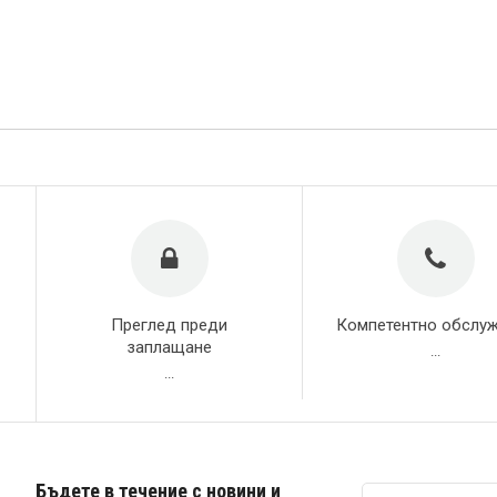
Преглед преди
Компетентно обслу
заплащане
...
...
Бъдете в течение с новини и
Абонирай