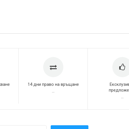
жване
14 дни право на връщане
Ексклузи
предложе
...
...