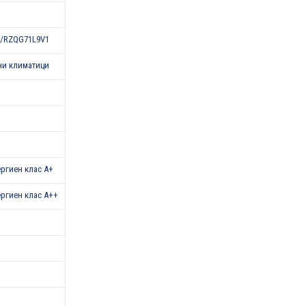
/RZQG71L9V1
ни климатици
нергиен клас A+
нергиен клас A++