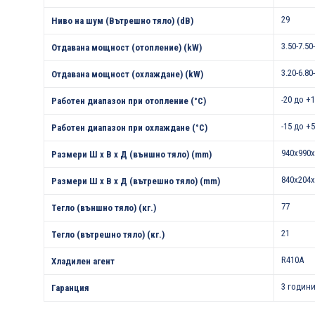
29
Ниво на шум (Вътрешно тяло) (dB)
3.50-7.50
Отдавана мощност (отопление) (kW)
3.20-6.80
Отдавана мощност (охлаждане) (kW)
-20 до +
Работен диапазон при отопление (°С)
-15 до +
Работен диапазон при охлаждане (°С)
940x990x
Размери Ш х В х Д (външно тяло) (mm)
840x204x
Размери Ш х В х Д (вътрешно тяло) (mm)
77
Тегло (външно тяло) (кг.)
21
Тегло (вътрешно тяло) (кг.)
R410A
Хладилен агент
3 години
Гаранция