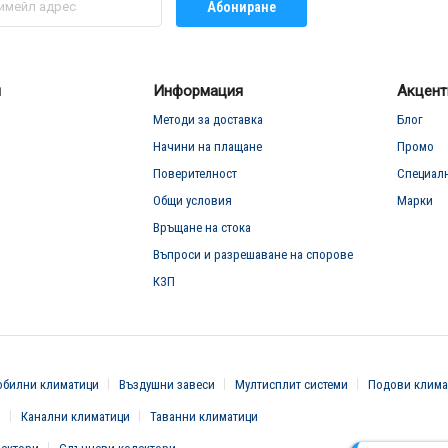
Абониране
л
Информация
Акцент
Методи за доставка
Блог
Начини на плащане
Промо
Поверителност
Специал
Общи условия
Марки
Връщане на стока
Въпроси и разрешаване на спорове
КЗП
билни климатици
Въздушни завеси
Мултисплит системи
Подови клима
и
Канални климатици
Таванни климатици