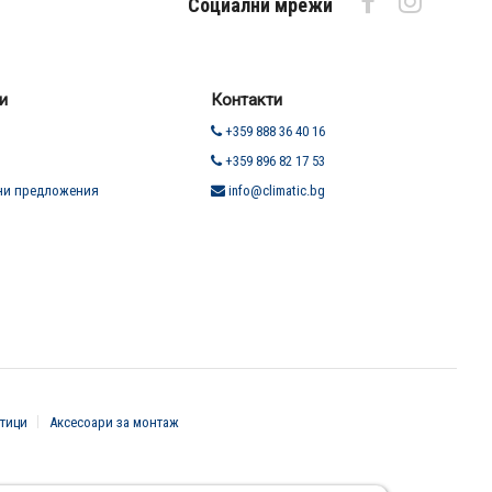
Социални мрежи
и
Контакти
+359 888 36 40 16
+359 896 82 17 53
ни предложения
info@climatic.bg
тици
Аксесоари за монтаж