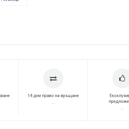
жване
14 дни право на връщане
Ексклузи
предложе
...
...