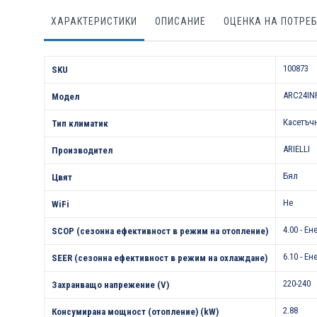
ХАРАКТЕРИСТИКИ
ОПИСАНИЕ
ОЦЕНКА НА ПОТРЕ
Характеристики
100873
SKU
ARC24IN
Модел
Касетъч
Тип климатик
ARIELLI
Производител
Бял
Цвят
Не
WiFi
4.00 - Е
SCOP (сезонна ефективност в режим на отопление)
6.10 - Е
SEER (сезонна ефективност в режим на охлаждане)
220-240
Захранващо напрежение (V)
2.88
Консумирана мощност (отопление) (kW)