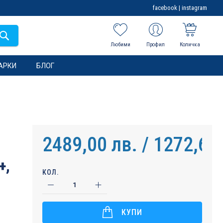
facebook
|
instagram
Любими
Профил
Количка
АРКИ
БЛОГ
2489,00 лв. / 1272,61
+,
КОЛ.
КУПИ