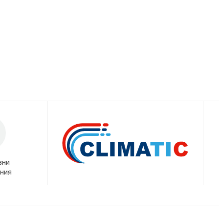
вни
ния