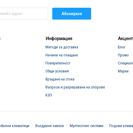
Абониране
л
Информация
Акцент
Методи за доставка
Блог
Начини на плащане
Промо
Поверителност
Специал
Общи условия
Марки
Връщане на стока
Въпроси и разрешаване на спорове
КЗП
билни климатици
Въздушни завеси
Мултисплит системи
Подови клима