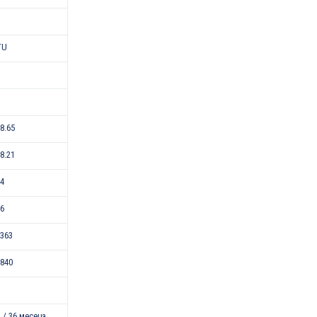
TU
-8.65
-8.21
24
46
363
840
 / 36 месеца