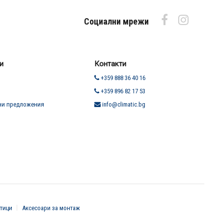
Социални мрежи
и
Контакти
+359 888 36 40 16
+359 896 82 17 53
ни предложения
info@climatic.bg
тици
Аксесоари за монтаж