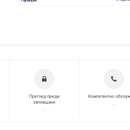
Гаранция
Преглед преди
Компетентно обслу
заплащане
...
...