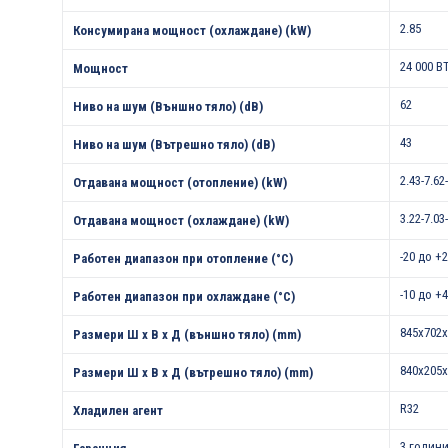
2.85
Консумирана мощност (охлаждане) (kW)
24 000 B
Мощност
62
Ниво на шум (Външно тяло) (dB)
43
Ниво на шум (Вътрешно тяло) (dB)
2.43-7.62
Отдавана мощност (отопление) (kW)
3.22-7.03
Отдавана мощност (охлаждане) (kW)
-20 до +
Работен диапазон при отопление (°С)
-10 до +
Работен диапазон при охлаждане (°С)
845x702x
Размери Ш х В х Д (външно тяло) (mm)
840x205x
Размери Ш х В х Д (вътрешно тяло) (mm)
R32
Хладилен агент
3 години