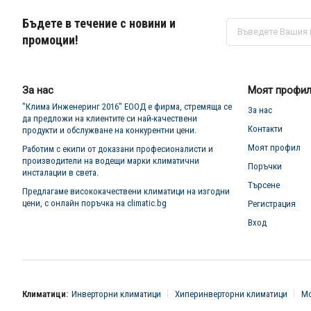
Бъдете в течение с новини и
Абонирай
се
промоции!
за
нашия
е-
бюлетин:
За нас
Моят профи
"Клима Инженеринг 2016" ЕООД е фирма, стремяща се
За нас
да предложи на клиентите си най-качествени
Контакти
продукти и обслужване на конкурентни цени.
Моят профил
Работим с екипи от доказани професионалисти и
производители на водещи марки климатични
Поръчки
инсталации в света.
Търсене
Предлагаме висококачествени климатици на изгодни
цени, с онлайн поръчка на climatic.bg
Регистрация
Вход
Климатици:
Инверторни климатици
Хиперинверторни климатици
Мо