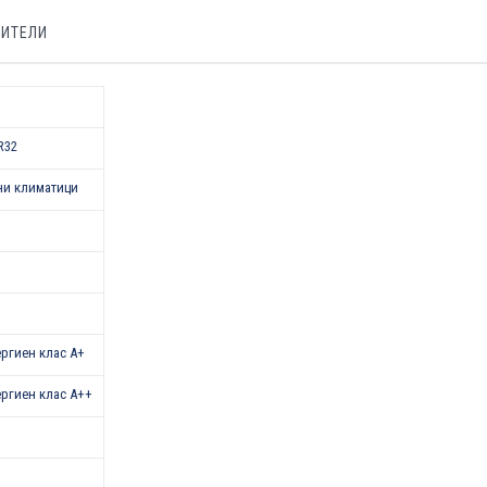
БИТЕЛИ
R32
ни климатици
нергиен клас A+
нергиен клас A++