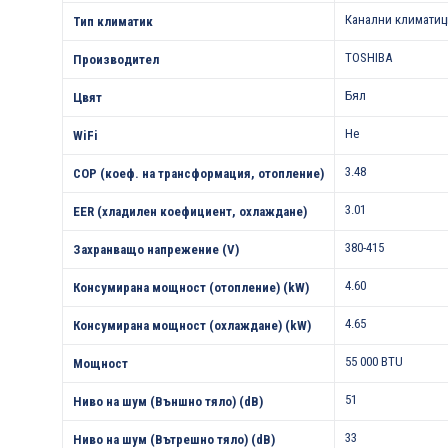
Канални климатиц
Тип климатик
TOSHIBA
Производител
Бял
Цвят
Не
WiFi
3.48
COP (коеф. на трансформация, отопление)
3.01
EER (хладилен коефициент, охлаждане)
380-415
Захранващо напрежение (V)
4.60
Консумирана мощност (отопление) (kW)
4.65
Консумирана мощност (охлаждане) (kW)
55 000 BTU
Мощност
51
Ниво на шум (Външно тяло) (dB)
33
Ниво на шум (Вътрешно тяло) (dB)