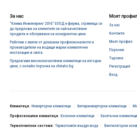
нашия
е-
бюлетин:
За нас
Моят профи
"Клима Инженеринг 2016" ЕООД е фирма, стремяща се
За нас
да предложи на клиентите си най-качествени
Контакти
продукти и обслужване на конкурентни цени.
Моят профил
Работим с екипи от доказани професионалисти и
производители на водещи марки климатични
Поръчки
инсталации в света.
Търсене
Предлагаме висококачествени климатици на изгодни
цени, с онлайн поръчка на climatic.bg
Регистрация
Вход
Климатици:
Инверторни климатици
Хиперинверторни климатици
Мо
Професионални климатици:
Колонни климатици
Касетъчни климатиц
Термопомпени системи:
Термопомпи въздух-вода
Вентилаторни кон