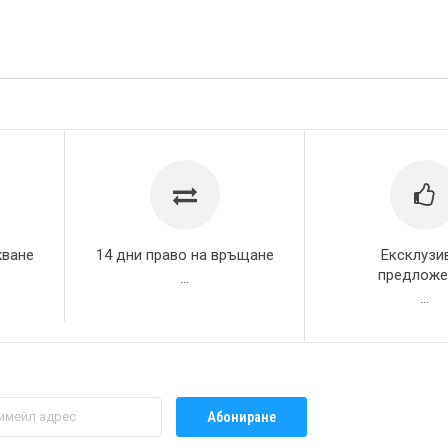
жване
14 дни право на връщане
Ексклузи
предложе
...
...
Абониране