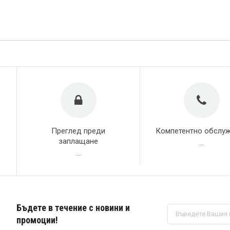
Преглед преди
Компетентно обслу
заплащане
...
...
Бъдете в течение с новини и
Абонирай
се
промоции!
за