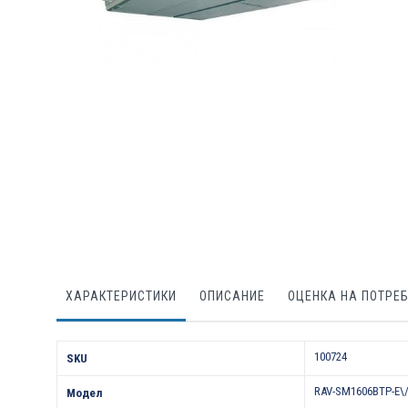
Преминете
към
началото
на
галерия
със
снимки
ХАРАКТЕРИСТИКИ
ОПИСАНИЕ
ОЦЕНКА НА ПОТРЕ
Характеристики
100724
SKU
RAV-SM1606BTP-E\/
Модел