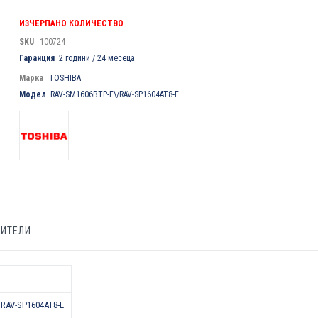
ИЗЧЕРПАНО КОЛИЧЕСТВО
SKU
100724
Гаранция
2 години / 24 месеца
Марка
TOSHIBA
Модел
RAV-SM1606BTP-E\/RAV-SP1604AT8-E
БИТЕЛИ
RAV-SP1604AT8-E