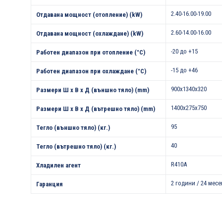
2.40-16.00-19.00
Отдавана мощност (отопление) (kW)
2.60-14.00-16.00
Отдавана мощност (охлаждане) (kW)
-20 до +15
Работен диапазон при отопление (°С)
-15 до +46
Работен диапазон при охлаждане (°С)
900x1340x320
Размери Ш х В х Д (външно тяло) (mm)
1400x275x750
Размери Ш х В х Д (вътрешно тяло) (mm)
95
Тегло (външно тяло) (кг.)
40
Тегло (вътрешно тяло) (кг.)
R410A
Хладилен агент
2 години / 24 месе
Гаранция