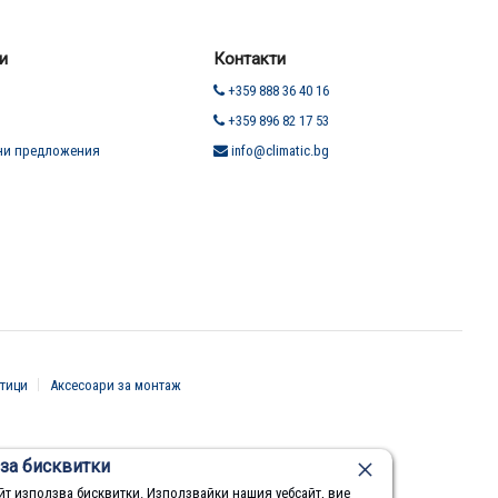
и
Контакти
+359 888 36 40 16
+359 896 82 17 53
ни предложения
info@climatic.bg
тици
Аксесоари за монтаж
за бисквитки
йт използва бисквитки. Използвайки нашия уебсайт, вие