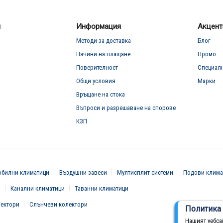
л
Информация
Акцент
Методи за доставка
Блог
Начини на плащане
Промо
Поверителност
Специал
Общи условия
Марки
Връщане на стока
Въпроси и разрешаване на спорове
КЗП
билни климатици
Въздушни завеси
Мултисплит системи
Подови клима
и
Канални климатици
Таванни климатици
вектори
Слънчеви колектори
Политика 
Нашият уебса