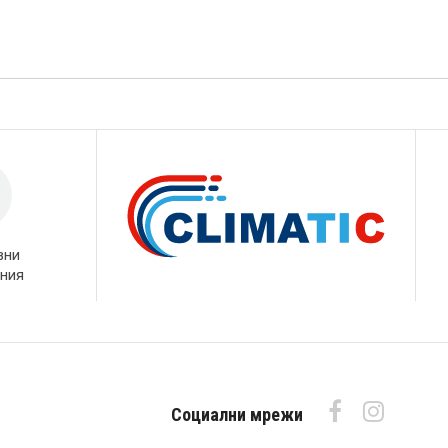
вни
ния
Социални мрежи