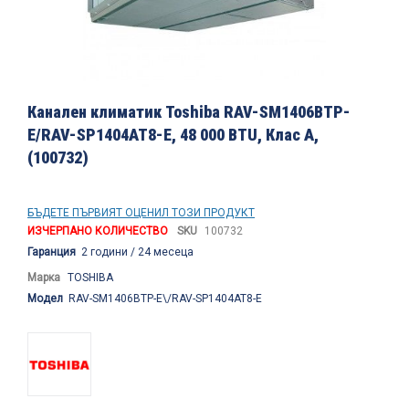
Преминете
към
Канален климатик Toshiba RAV-SM1406BTP-
началото
E/RAV-SP1404AT8-E, 48 000 BTU, Клас A,
на
(100732)
галерия
със
снимки
БЪДЕТЕ ПЪРВИЯТ ОЦЕНИЛ ТОЗИ ПРОДУКТ
ИЗЧЕРПАНО КОЛИЧЕСТВО
SKU
100732
Гаранция
2 години / 24 месеца
Марка
TOSHIBA
Модел
RAV-SM1406BTP-E\/RAV-SP1404AT8-E