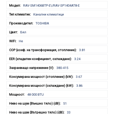
RAV-SM1406BTP-E\/RAV-SP1404AT8-E
Канални климатици
TOSHIBA
Бял
Не
3.81
3.24
380-415
3.67
3.86
48 000 BTU
51
33