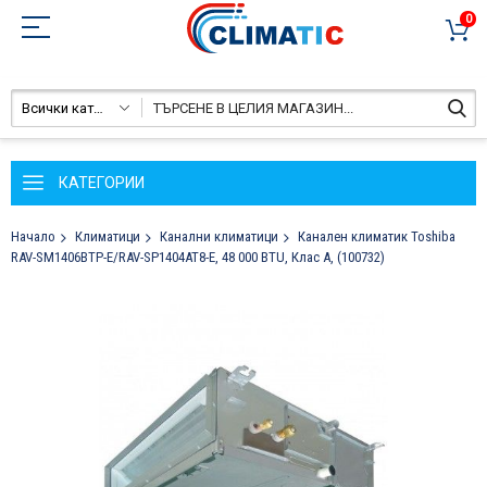
0
Всички категории
КАТЕГОРИИ
Начало
Климатици
Канални климатици
Канален климатик Toshiba
RAV-SM1406BTP-E/RAV-SP1404AT8-E, 48 000 BTU, Клас A, (100732)
Преминете
към
края
на
галерията
на
изображенията