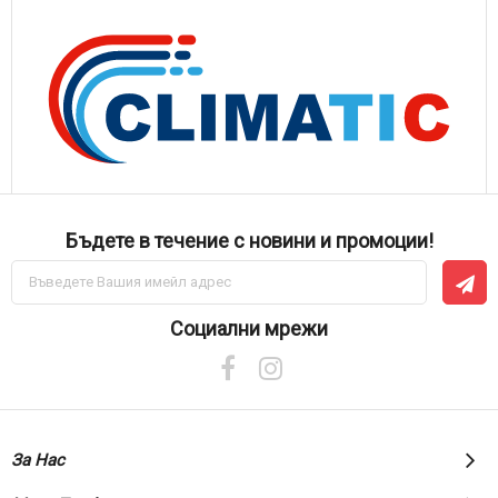
Бъдете в течение с новини и промоции!
Абонирай
се
за
нашия
Социални мрежи
е-
бюлетин:
За Нас