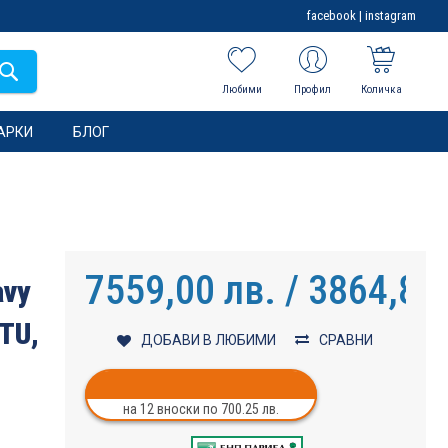
facebook
|
instagram
Любими
Профил
Количка
АРКИ
БЛОГ
7559,00 лв. / 3864,86
avy
TU,
ДОБАВИ В ЛЮБИМИ
СРАВНИ
на 12 вноски по 700.25 лв.