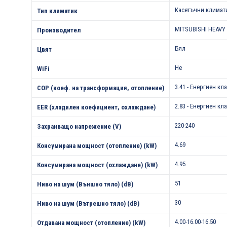
Касетъчни климат
Тип климатик
MITSUBISHI HEAVY
Производител
Бял
Цвят
Не
WiFi
3.41 - Енергиен кла
COP (коеф. на трансформация, отопление)
2.83 - Енергиен кл
EER (хладилен коефициент, охлаждане)
220-240
Захранващо напрежение (V)
4.69
Консумирана мощност (отопление) (kW)
4.95
Консумирана мощност (охлаждане) (kW)
51
Ниво на шум (Външно тяло) (dB)
30
Ниво на шум (Вътрешно тяло) (dB)
4.00-16.00-16.50
Отдавана мощност (отопление) (kW)