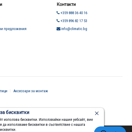
и
Контакти
+359 888 36 40 16
+359 896 82 17 53
ни предложения
info@climatic.bg
тици
Аксесоари за монтаж
за бисквитки
йт използва бисквитки. Използвайки нашия уебсайт, вие
те да използваме бисквитки в съответствие с нашата
бисквитки.