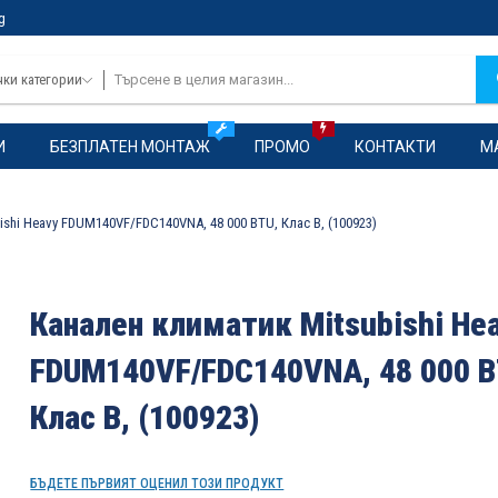
g
чки категории
И
БЕЗПЛАТЕН МОНТАЖ
ПРОМО
КОНТАКТИ
М
shi Heavy FDUM140VF/FDC140VNA, 48 000 BTU, Клас B, (100923)
Канален климатик Mitsubishi He
FDUM140VF/FDC140VNA, 48 000 B
Клас B, (100923)
БЪДЕТЕ ПЪРВИЯТ ОЦЕНИЛ ТОЗИ ПРОДУКТ