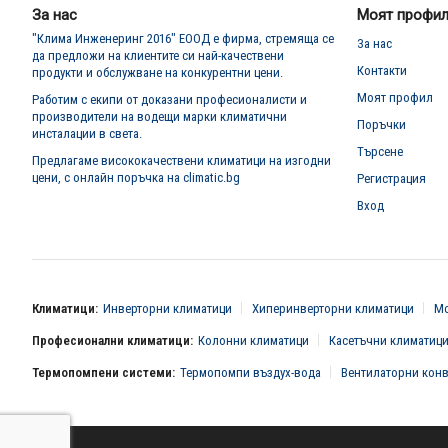
бюлетин:
За нас
Моят профи
"Клима Инженеринг 2016" ЕООД е фирма, стремяща се
За нас
да предложи на клиентите си най-качествени
Контакти
продукти и обслужване на конкурентни цени.
Моят профил
Работим с екипи от доказани професионалисти и
производители на водещи марки климатични
Поръчки
инсталации в света.
Търсене
Предлагаме висококачествени климатици на изгодни
цени, с онлайн поръчка на climatic.bg
Регистрация
Вход
Климатици:
Инверторни климатици
Хиперинверторни климатици
Мо
Професионални климатици:
Колонни климатици
Касетъчни климатиц
Термопомпени системи:
Термопомпи въздух-вода
Вентилаторни кон