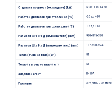
5.00-14.00-14.50
Отдавана мощност (охлаждане) (kW)
-20 до +20
Работен диапазон при отопление (°С)
-15 до +43
Работен диапазон при охлаждане (°С)
970x845x370
Размери Ш х В х Д (външно тяло) (mm)
1370x280x740
Размери Ш х В х Д (вътрешно тяло) (mm)
81
Тегло (външно тяло) (кг.)
54
Тегло (вътрешно тяло) (кг.)
R410A
Хладилен агент
3 години / 36 месе
Гаранция