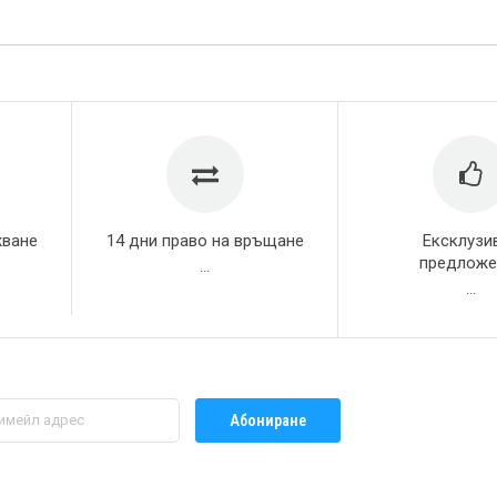
жване
14 дни право на връщане
Ексклузи
предложе
...
...
Абониране