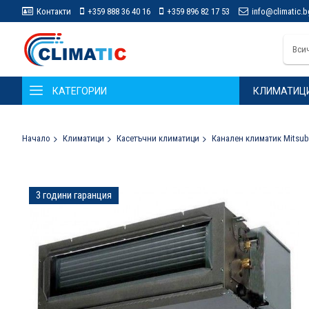
Контакти
+359 888 36 40 16
+359 896 82 17 53
info@climatic.b
Вси
КАТЕГОРИИ
КЛИМАТИЦ
Начало
Климатици
Касетъчни климатици
Канален климатик Mitsubi
Преминете
3 години гаранция
към
края
на
галерията
на
изображенията