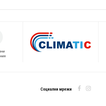
вни
ния
Социални мрежи