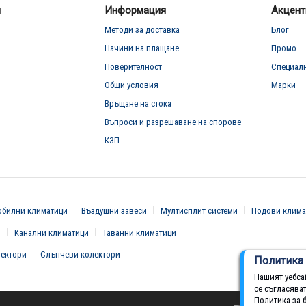
л
Информация
Акцент
Методи за доставка
Блог
Начини на плащане
Промо
Поверителност
Специал
Общи условия
Марки
Връщане на стока
Въпроси и разрешаване на спорове
КЗП
билни климатици
Въздушни завеси
Мултисплит системи
Подови клима
и
Канални климатици
Таванни климатици
вектори
Слънчеви колектори
Политика 
Нашият уебса
се съгласява
Политика за 