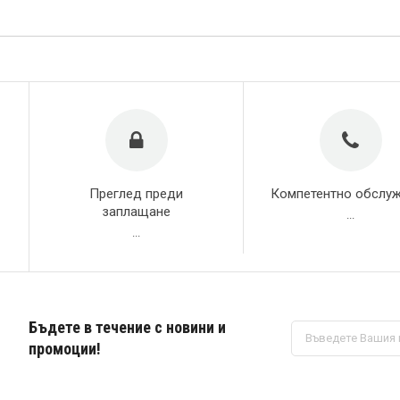
Преглед преди
Компетентно обслу
заплащане
...
...
Бъдете в течение с новини и
Абонирай
се
промоции!
за
нашия
е-