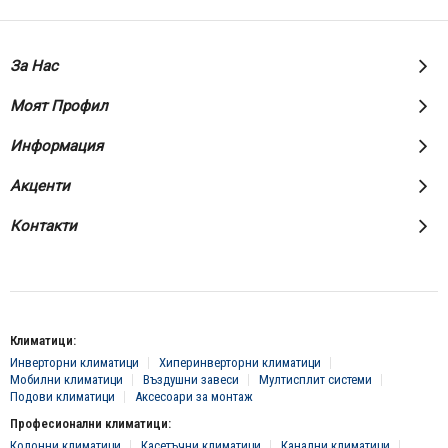
За Нас
Моят Профил
Информация
Акценти
Контакти
Климатици:
Инверторни климатици
Хиперинверторни климатици
Мобилни климатици
Въздушни завеси
Мултисплит системи
Подови климатици
Аксесоари за монтаж
Професионални климатици:
Колонни климатици
Касетъчни климатици
Канални климатици