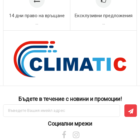
14 дни право на връщане
Ексклузивни предложения
...
...
Бъдете в течение с новини и промоции!
Абонирай
се
за
нашия
Социални мрежи
е-
бюлетин: