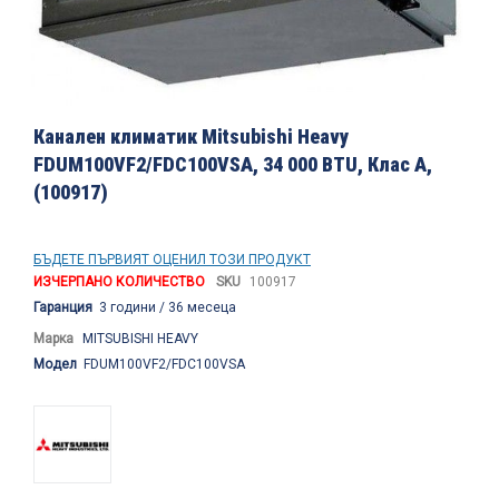
Преминете
към
Канален климатик Mitsubishi Heavy
началото
FDUM100VF2/FDC100VSA, 34 000 BTU, Клас A,
на
(100917)
галерия
със
снимки
БЪДЕТЕ ПЪРВИЯТ ОЦЕНИЛ ТОЗИ ПРОДУКТ
ИЗЧЕРПАНО КОЛИЧЕСТВО
SKU
100917
Гаранция
3 години / 36 месеца
Марка
MITSUBISHI HEAVY
Модел
FDUM100VF2/FDC100VSA