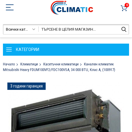
0
Всички категории
КАТЕГОРИИ
Начало
Климатици
Касетъчни климатици
Канален климатик
Mitsubishi Heavy FDUM100VF2/FDC100VSA, 34 000 BTU, Клас A, (100917)
Преминете
3 години гаранция
към
края
на
галерията
на
изображенията