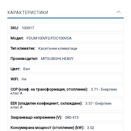
ХАРАКТЕРИСТИКИ
Характеристики
100917
FDUM100VF2/FDC100VSA
Касетъчни климатици
MITSUBISHI HEAVY
Бял
Не
3.71 - Енергиен
клас А
3.57 - Енергиен
клас А
380-415
3.02