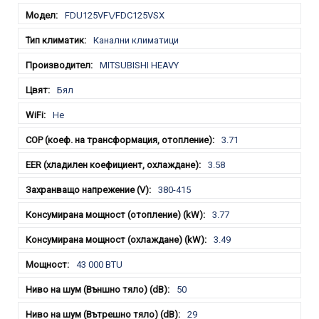
FDU125VF\/FDC125VSX
Канални климатици
MITSUBISHI HEAVY
Бял
Не
3.71
3.58
380-415
3.77
3.49
43 000 BTU
50
29