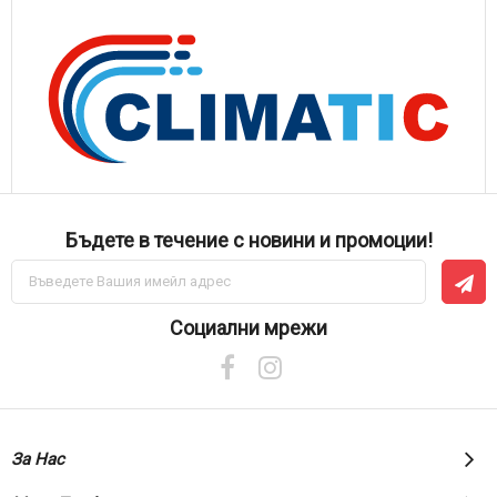
Бъдете в течение с новини и промоции!
Абонирай
се
за
нашия
Социални мрежи
е-
бюлетин:
За Нас