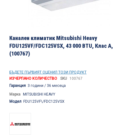
Преминете
към
Канален климатик Mitsubishi Heavy
началото
FDU125VF/FDC125VSX, 43 000 BTU, Клас A,
на
(100767)
галерия
със
снимки
БЪДЕТЕ ПЪРВИЯТ ОЦЕНИЛ ТОЗИ ПРОДУКТ
ИЗЧЕРПАНО КОЛИЧЕСТВО
SKU
100767
Гаранция
3 години / 36 месеца
Марка
MITSUBISHI HEAVY
Модел
FDU125VF\/FDC125VSX