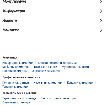
Моят Профил
Информация
Акценти
Контакти
Климатици:
Инверторни климатици
Хиперинверторни климатици
Мобилни климатици
Въздушни завеси
Мултисплит системи
Подови климатици
Аксесоари за монтаж
Професионални климатици:
Колонни климатици
Касетъчни климатици
Канални климатици
Таванни климатици
Термопомпени системи:
Термопомпи въздух-вода
Вентилаторни конвектори
Слънчеви колектори