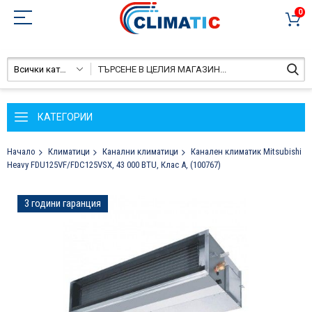
0
Всички категории
КАТЕГОРИИ
Начало
Климатици
Канални климатици
Канален климатик Mitsubishi
Heavy FDU125VF/FDC125VSX, 43 000 BTU, Клас A, (100767)
Преминете
3 години гаранция
към
края
на
галерията
на
изображенията