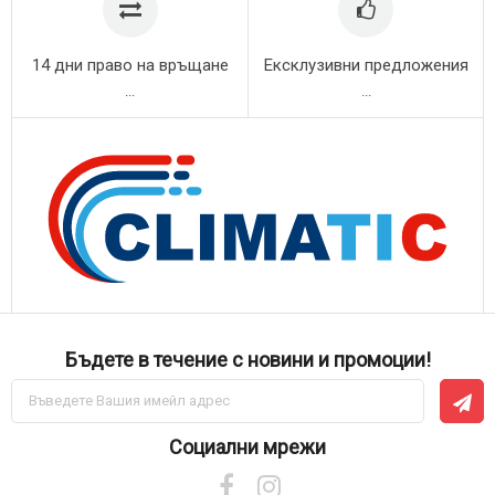
14 дни право на връщане
Ексклузивни предложения
...
...
Бъдете в течение с новини и промоции!
Абонирай
се
за
нашия
Социални мрежи
е-
бюлетин: