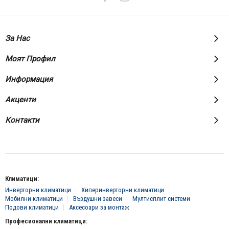
За Нас
Моят Профил
Информация
Акценти
Контакти
Климатици:
Инверторни климатици
Хиперинверторни климатици
Мобилни климатици
Въздушни завеси
Мултисплит системи
Подови климатици
Аксесоари за монтаж
Професионални климатици: