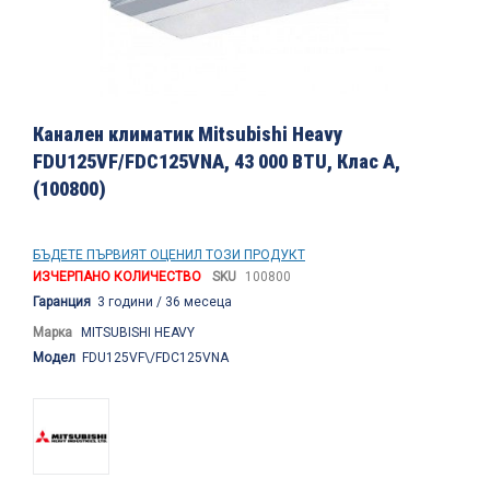
Преминете
към
Канален климатик Mitsubishi Heavy
началото
FDU125VF/FDC125VNA, 43 000 BTU, Клас A,
на
(100800)
галерия
със
снимки
БЪДЕТЕ ПЪРВИЯТ ОЦЕНИЛ ТОЗИ ПРОДУКТ
ИЗЧЕРПАНО КОЛИЧЕСТВО
SKU
100800
Гаранция
3 години / 36 месеца
Марка
MITSUBISHI HEAVY
Модел
FDU125VF\/FDC125VNA