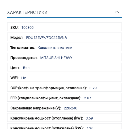
ХАРАКТЕРИСТИКИ
Характеристики
100800
FDU125VF\/FDC125VNA
Канални климатици
MITSUBISHI HEAVY
Бял
Не
3.79
2.87
220-240
3.69
4.36