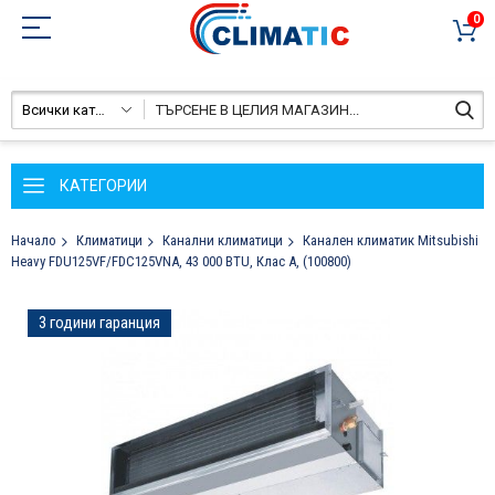
0
Всички категории
КАТЕГОРИИ
Начало
Климатици
Канални климатици
Канален климатик Mitsubishi
Heavy FDU125VF/FDC125VNA, 43 000 BTU, Клас A, (100800)
Преминете
3 години гаранция
към
края
на
галерията
на
изображенията