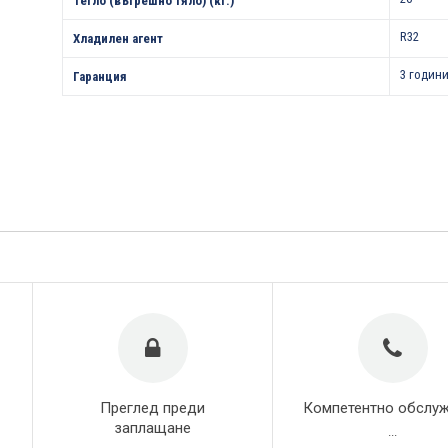
Тегло (вътрешно тяло) (кг.)
R32
Хладилен агент
3 години
Гаранция
Преглед преди
Компетентно обслу
заплащане
...