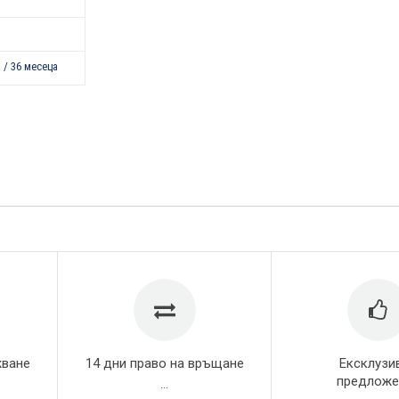
 / 36 месеца
жване
14 дни право на връщане
Ексклузи
предложе
...