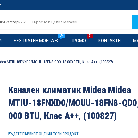
g
чки категории
И
БЕЗПЛАТЕН МОНТАЖ
ПРОМО
КОНТАКТИ
М
dea MTIU-18FNXD0/MOUU-18FN8-QD0, 18 000 BTU, Клас A++, (100827)
Канален климатик Midea Midea
MTIU-18FNXD0/MOUU-18FN8-QD0,
000 BTU, Клас A++, (100827)
БЪДЕТЕ ПЪРВИЯТ ОЦЕНИЛ ТОЗИ ПРОДУКТ