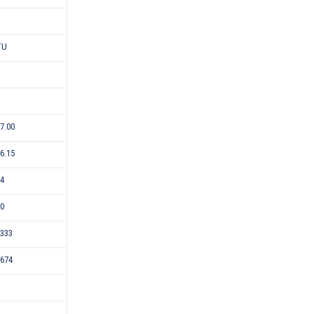
TU
-7.00
-6.15
24
50
333
674