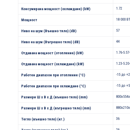
1.72
Консумирана мощност (охлаждане) (kW)
18 000 B
Мощност
57
Ниво на шум (Външно тяло) (dB)
44
Ниво на шум (Вътрешно тяло) (dB)
1.76-5.57
Отдавана мощност (отопление) (kW)
1.23-5.20
Отдавана мощност (охлаждане) (kW)
-15 до +
Работен диапазон при отопление (°С)
-15 до +
Работен диапазон при охлаждане (°С)
800x554x
Размери Ш х В х Д (външно тяло) (mm)
880x210x
Размери Ш х В х Д (вътрешно тяло) (mm)
36
Тегло (външно тяло) (кг.)
26