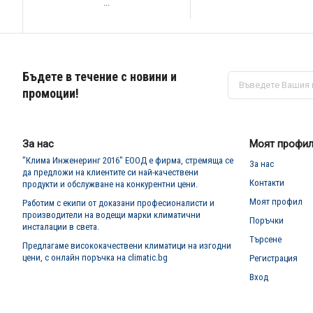
...
Бъдете в течение с новини и
Абонирай
се
промоции!
за
нашия
е-
бюлетин:
За нас
Моят профи
"Клима Инженеринг 2016" ЕООД е фирма, стремяща се
За нас
да предложи на клиентите си най-качествени
Контакти
продукти и обслужване на конкурентни цени.
Моят профил
Работим с екипи от доказани професионалисти и
производители на водещи марки климатични
Поръчки
инсталации в света.
Търсене
Предлагаме висококачествени климатици на изгодни
цени, с онлайн поръчка на climatic.bg
Регистрация
Вход