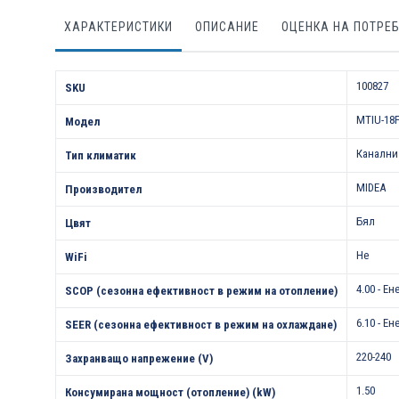
ХАРАКТЕРИСТИКИ
ОПИСАНИЕ
ОЦЕНКА НА ПОТРЕ
Характеристики
100827
SKU
MTIU-18
Модел
Канални
Тип климатик
MIDEA
Производител
Бял
Цвят
Не
WiFi
4.00 - Е
SCOP (сезонна ефективност в режим на отопление)
6.10 - Е
SEER (сезонна ефективност в режим на охлаждане)
220-240
Захранващо напрежение (V)
1.50
Консумирана мощност (отопление) (kW)