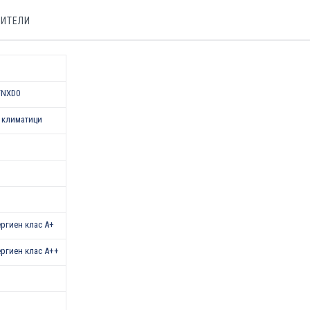
БИТЕЛИ
FNXD0
 климатици
нергиен клас А+
нергиен клас A++