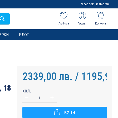
facebook
|
instagram
Любими
Профил
Количка
АРКИ
БЛОГ
2339,00 лв. / 1195,91
 18
КОЛ.
КУПИ