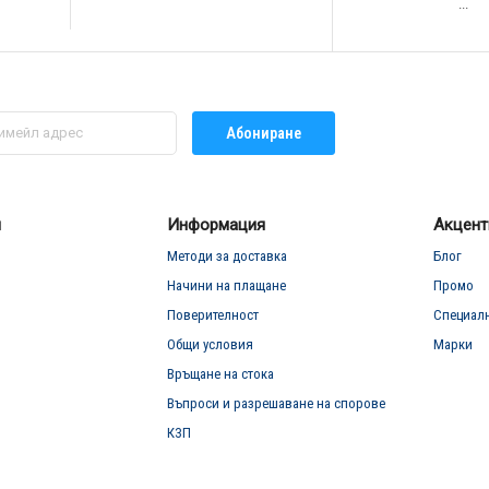
...
Абониране
л
Информация
Акцент
Методи за доставка
Блог
Начини на плащане
Промо
Поверителност
Специал
Общи условия
Марки
Връщане на стока
Въпроси и разрешаване на спорове
КЗП