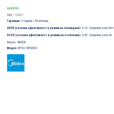
НАЛИЧЕН
SKU
100827
Гаранция
3 години / 36 месеца
SEER (сезонна ефективност в режим на охлаждане)
6.10 - Енергиен клас A++
SCOP (сезонна ефективност в режим на отопление)
4.00 - Енергиен клас А+
Марка
MIDEA
Модел
MTIU-18FNXD0