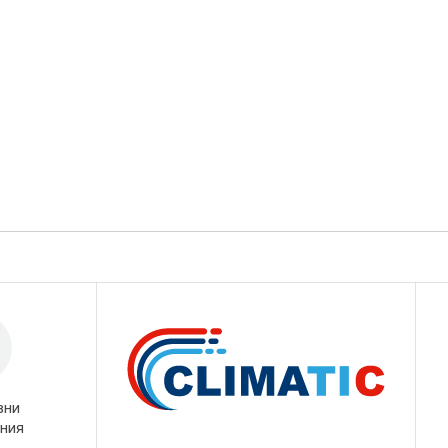
вни
ния