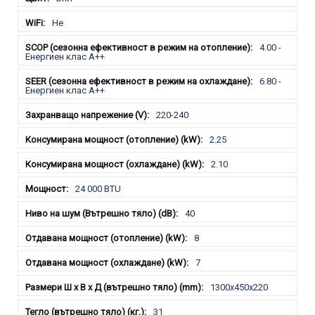
Не
4.00 -
Енергиен клас А++
6.80 -
Енергиен клас A++
220-240
2.25
2.10
24 000 BTU
40
8
7
1300x450x220
31