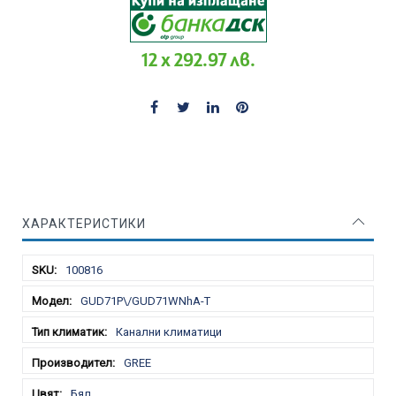
12 x 292.97 лв.
ХАРАКТЕРИСТИКИ
Характеристики
100816
GUD71P\/GUD71WNhA-T
Канални климатици
GREE
Бял