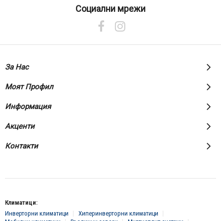
нашия
Социални мрежи
е-
бюлетин:
За Нас
Моят Профил
Информация
Акценти
Контакти
Климатици:
Инверторни климатици
Хиперинверторни климатици