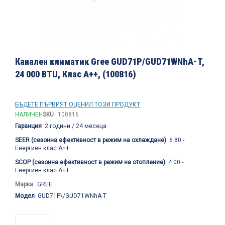
Преминете
към
Канален климатик Gree GUD71P/GUD71WNhA-T,
началото
24 000 BTU, Клас A++, (100816)
на
галерия
със
снимки
БЪДЕТЕ ПЪРВИЯТ ОЦЕНИЛ ТОЗИ ПРОДУКТ
НАЛИЧЕН
SKU
100816
Гаранция
2 години / 24 месеца
SEER (сезонна ефективност в режим на охлаждане)
6.80 -
Енергиен клас A++
SCOP (сезонна ефективност в режим на отопление)
4.00 -
Енергиен клас А++
Марка
GREE
Модел
GUD71P\/GUD71WNhA-T