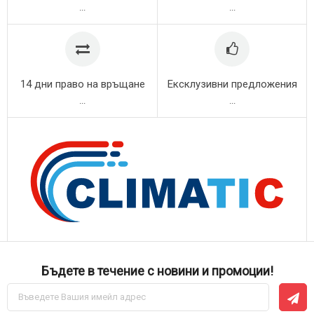
...
...
14 дни право на връщане
Ексклузивни предложения
...
...
Бъдете в течение с новини и промоции!
Абонирай
се
за