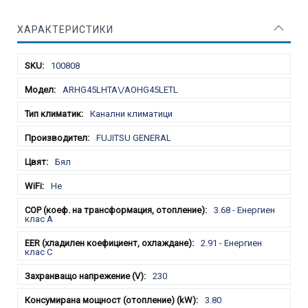
ХАРАКТЕРИСТИКИ
Характеристики
100808
ARHG45LHTA\/AOHG45LETL
Канални климатици
FUJITSU GENERAL
Бял
Не
3.68 - Енергиен
клас A
2.91 - Енергиен
клас С
230
3.80