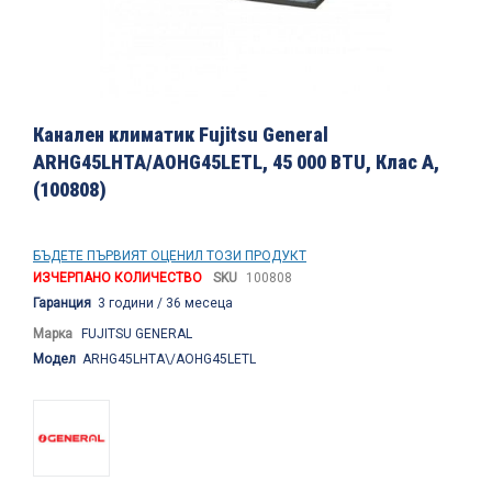
Преминете
към
Канален климатик Fujitsu General
началото
ARHG45LHTA/AOHG45LETL, 45 000 BTU, Клас А,
на
(100808)
галерия
със
снимки
БЪДЕТЕ ПЪРВИЯТ ОЦЕНИЛ ТОЗИ ПРОДУКТ
ИЗЧЕРПАНО КОЛИЧЕСТВО
SKU
100808
Гаранция
3 години / 36 месеца
Марка
FUJITSU GENERAL
Модел
ARHG45LHTA\/AOHG45LETL