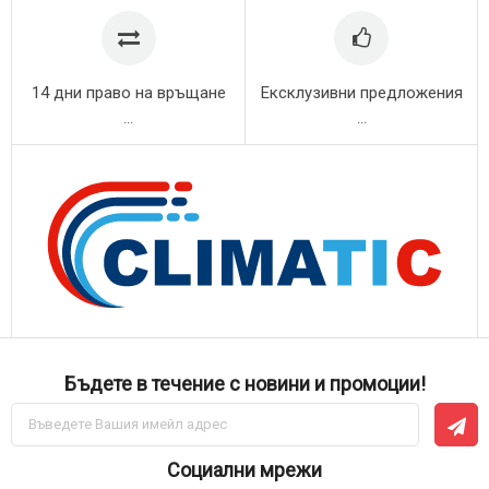
14 дни право на връщане
Ексклузивни предложения
...
...
Бъдете в течение с новини и промоции!
Абонирай
се
за
нашия
Социални мрежи
е-