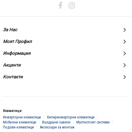
бюлетин:
За Нас
Моят Профил
Информация
Акценти
Контакти
Климатици:
Инверторни климатици
Хиперинверторни климатици
Мобилни климатици
Въздушни завеси
Мултисплит системи
Подови климатици
Аксесоари за монтаж