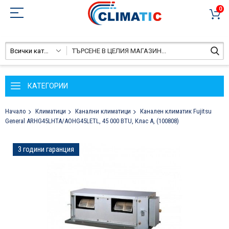
0
Всички категории
КАТЕГОРИИ
Начало
Климатици
Канални климатици
Канален климатик Fujitsu
General ARHG45LHTA/AOHG45LETL, 45 000 BTU, Клас А, (100808)
Преминете
3 години гаранция
към
края
на
галерията
на
изображенията