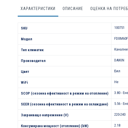
ХАРАКТЕРИСТИКИ
ОПИСАНИЕ
ОЦЕНКА НА ПОТРЕ
Характеристики
100751
SKU
FDXM60F
Модел
Канални
Тип климатик
DAIKIN
Производител
Бял
Цвят
Не
WiFi
3.80 - Е
SCOP (сезонна ефективност в режим на отопление)
5.56 - Е
SEER (сезонна ефективност в режим на охлаждане)
220-240
Захранващо напрежение (V)
2.18
Консумирана мощност (отопление) (kW)