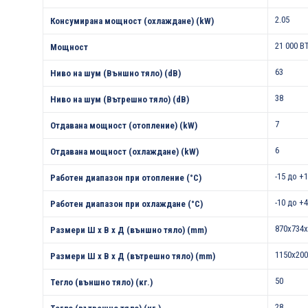
2.05
Консумирана мощност (охлаждане) (kW)
21 000 B
Мощност
63
Ниво на шум (Външно тяло) (dB)
38
Ниво на шум (Вътрешно тяло) (dB)
7
Отдавана мощност (отопление) (kW)
6
Отдавана мощност (охлаждане) (kW)
-15 до +
Работен диапазон при отопление (°С)
-10 до +
Работен диапазон при охлаждане (°С)
870x734x
Размери Ш х В х Д (външно тяло) (mm)
1150x200
Размери Ш х В х Д (вътрешно тяло) (mm)
50
Тегло (външно тяло) (кг.)
28