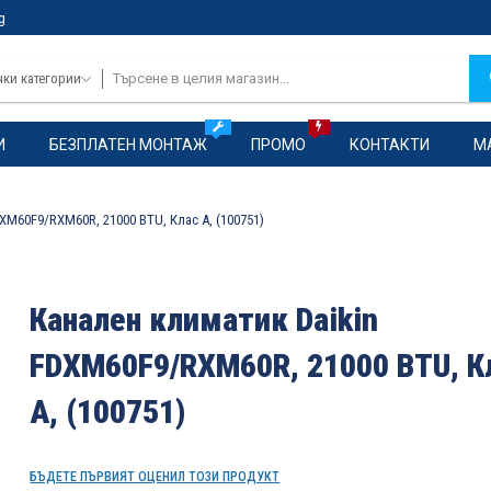
g
чки категории
И
БЕЗПЛАТЕН МОНТАЖ
ПРОМО
КОНТАКТИ
М
XM60F9/RXM60R, 21000 BTU, Клас A, (100751)
Канален климатик Daikin
FDXM60F9/RXM60R, 21000 BTU, К
A, (100751)
БЪДЕТЕ ПЪРВИЯТ ОЦЕНИЛ ТОЗИ ПРОДУКТ