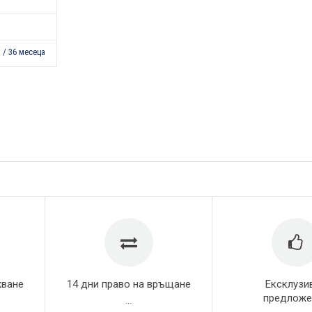
 / 36 месеца
жване
14 дни право на връщане
Ексклузи
предложе
...