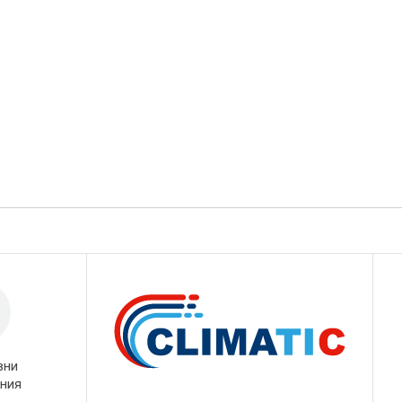
вни
ния