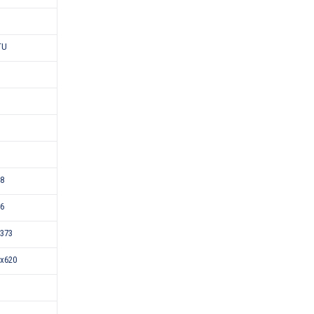
TU
18
46
373
x620