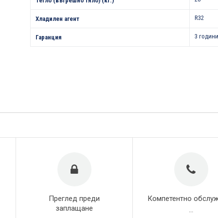
Тегло (вътрешно тяло) (кг.)
R32
Хладилен агент
3 години
Гаранция
Преглед преди
Компетентно обслу
заплащане
...