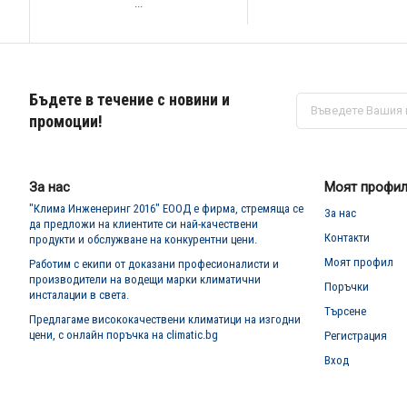
...
Бъдете в течение с новини и
Абонирай
се
промоции!
за
нашия
е-
бюлетин:
За нас
Моят профи
"Клима Инженеринг 2016" ЕООД е фирма, стремяща се
За нас
да предложи на клиентите си най-качествени
Контакти
продукти и обслужване на конкурентни цени.
Моят профил
Работим с екипи от доказани професионалисти и
производители на водещи марки климатични
Поръчки
инсталации в света.
Търсене
Предлагаме висококачествени климатици на изгодни
цени, с онлайн поръчка на climatic.bg
Регистрация
Вход