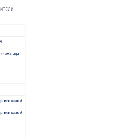
БИТЕЛИ
9
 климатици
нергиен клас А
нергиен клас А