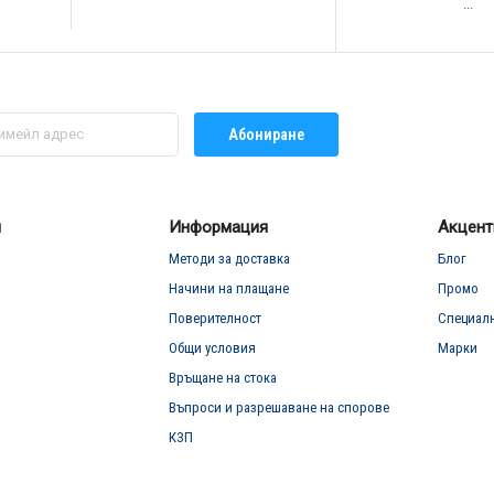
...
Абониране
л
Информация
Акцент
Методи за доставка
Блог
Начини на плащане
Промо
Поверителност
Специал
Общи условия
Марки
Връщане на стока
Въпроси и разрешаване на спорове
КЗП