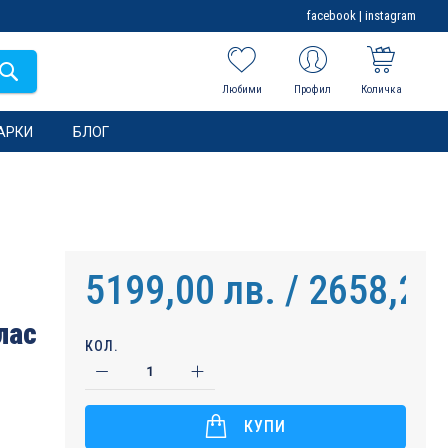
facebook
|
instagram
Любими
Профил
Количка
АРКИ
БЛОГ
5199,00 лв. / 2658,21
лас
КОЛ.
КУПИ