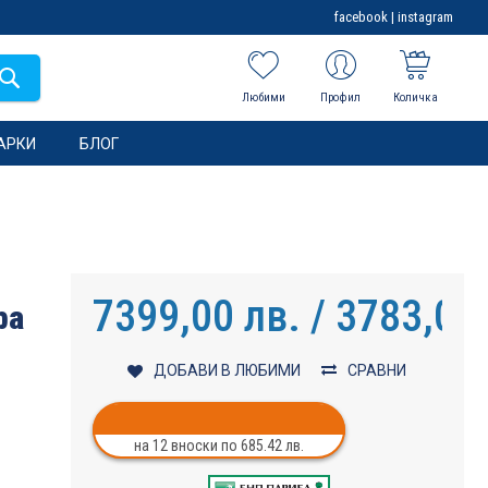
facebook
|
instagram
Любими
Профил
Количка
АРКИ
БЛОГ
7399,00 лв. / 3783,05
ba
ДОБАВИ В ЛЮБИМИ
СРАВНИ
на 12 вноски по 685.42 лв.