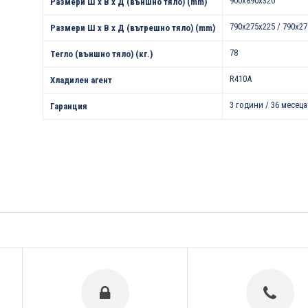
900x890x320
Размери Ш х В х Д (външно тяло) (mm)
790x275x225 / 790x27
Размери Ш х В х Д (вътрешно тяло) (mm)
78
Тегло (външно тяло) (кг.)
R410A
Хладилен агент
3 години / 36 месеца
Гаранция