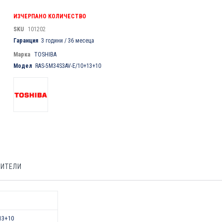
ИЗЧЕРПАНО КОЛИЧЕСТВО
SKU
101202
Гаранция
3 години / 36 месеца
Марка
TOSHIBA
Модел
RAS-5M34S3AV-E/10+13+10
БИТЕЛИ
13+10