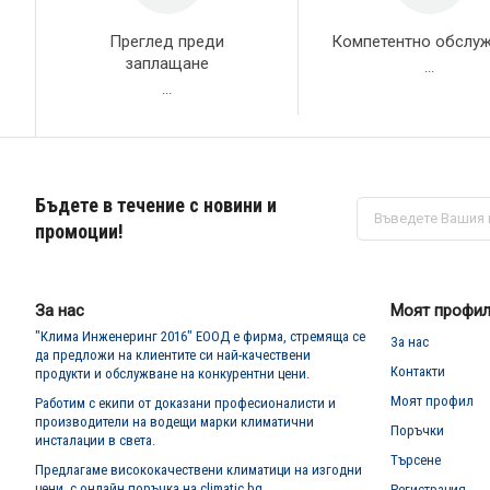
Преглед преди
Компетентно обслу
заплащане
...
...
Бъдете в течение с новини и
Абонирай
се
промоции!
за
нашия
е-
бюлетин:
За нас
Моят профи
"Клима Инженеринг 2016" ЕООД е фирма, стремяща се
За нас
да предложи на клиентите си най-качествени
Контакти
продукти и обслужване на конкурентни цени.
Моят профил
Работим с екипи от доказани професионалисти и
производители на водещи марки климатични
Поръчки
инсталации в света.
Търсене
Предлагаме висококачествени климатици на изгодни
цени, с онлайн поръчка на climatic.bg
Регистрация