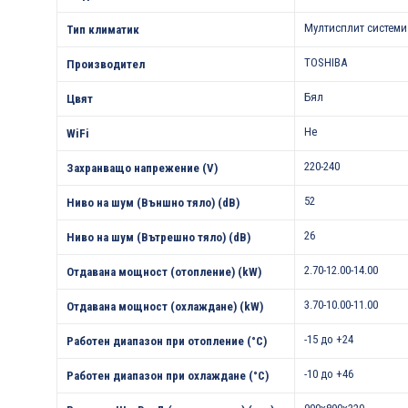
Мултисплит системи
Тип климатик
TOSHIBA
Производител
Бял
Цвят
Не
WiFi
220-240
Захранващо напрежение (V)
52
Ниво на шум (Външно тяло) (dB)
26
Ниво на шум (Вътрешно тяло) (dB)
2.70-12.00-14.00
Отдавана мощност (отопление) (kW)
3.70-10.00-11.00
Отдавана мощност (охлаждане) (kW)
-15 до +24
Работен диапазон при отопление (°С)
-10 до +46
Работен диапазон при охлаждане (°С)