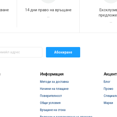
жване
14 дни право на връщане
Ексклузи
предложе
...
...
Абониране
л
Информация
Акцент
Методи за доставка
Блог
Начини на плащане
Промо
Поверителност
Специал
Общи условия
Марки
Връщане на стока
Въпроси и разрешаване на спорове