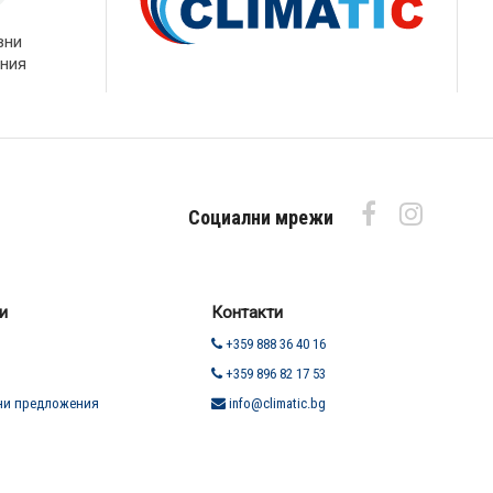
вни
ния
Социални мрежи
и
Контакти
+359 888 36 40 16
+359 896 82 17 53
ни предложения
info@climatic.bg