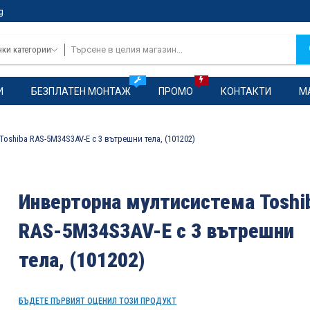
g
чки категории
И
БЕЗПЛАТЕН МОНТАЖ
ПРОМО
КОНТАКТИ
М
oshiba RAS-5M34S3AV-E с 3 вътрешни тела, (101202)
Инверторна мултисистема Toshi
RAS-5M34S3AV-E с 3 вътрешни
тела, (101202)
БЪДЕТЕ ПЪРВИЯТ ОЦЕНИЛ ТОЗИ ПРОДУКТ