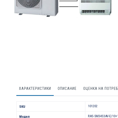
Преминете
към
началото
на
галерия
със
снимки
ХАРАКТЕРИСТИКИ
ОПИСАНИЕ
ОЦЕНКА НА ПОТРЕ
Характеристики
101202
SKU
RAS-5M34S3AV-E/10+
Модел