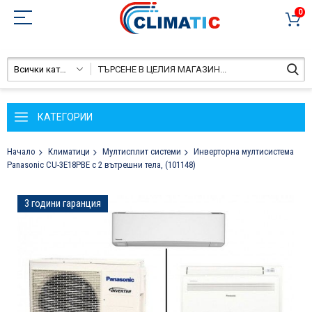
0
Всички категории
КАТЕГОРИИ
Начало
Климатици
Мултисплит системи
Инверторна мултисистема
Panasonic CU-3E18PBE с 2 вътрешни тела, (101148)
Преминете
3 години гаранция
към
края
на
галерията
на
изображенията