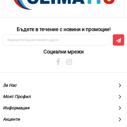
Бъдете в течение с новини и промоции!
Абонирай
се
за
нашия
Социални мрежи
е-
бюлетин:
За Нас
Моят Профил
Информация
Акценти