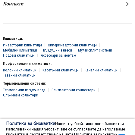
Контакти
Климатици:
Инверторни климатици
Хиперинверторни климатици
Мобилни климатици
Въздушни завеси
Мултисплит системи
Подови климатици
Аксесоари за монтаж
Професионални климатици:
Колонни климатици
Касетъчни климатици
Канални климатици
Таванни климатици
Термопомпени системи:
Термопомпи въздух-вода
Вентилаторни конвектори
Слънчеви колектори
© 2016 - 2024 Всички права запазени, "Клима Инженеринг 2016" ЕООД
Политика за бисквитки
Нашият уебсайт използва бисквитки.
Онлайн магазин от
Използвайки нашия уебсайт, вие се съгласявате да използваме
бисквитки в съответствие с нашата Политика за бисквитки.