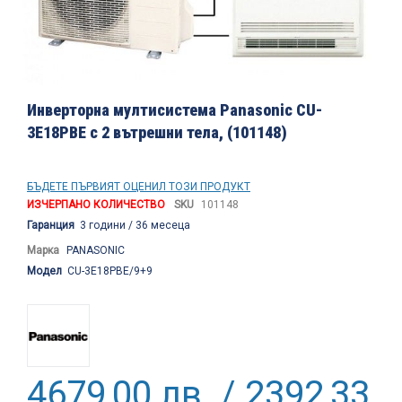
Преминете
към
Инверторна мултисистема Panasonic CU-
началото
3E18PBE с 2 вътрешни тела, (101148)
на
галерия
със
снимки
БЪДЕТЕ ПЪРВИЯТ ОЦЕНИЛ ТОЗИ ПРОДУКТ
ИЗЧЕРПАНО КОЛИЧЕСТВО
SKU
101148
Гаранция
3 години / 36 месеца
Марка
PANASONIC
Модел
CU-3E18PBE/9+9
4679,00 лв. / 2392,33 €