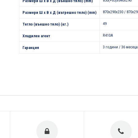
850(+65)x640x290
Размери Ш х В х Д (външно тяло) (mm)
870x290x230 / 870x2
Размери Ш х В х Д (вътрешно тяло) (mm)
49
Тегло (външно тяло) (кг.)
R410A
Хладилен агент
3 години / 36 месеца
Гаранция