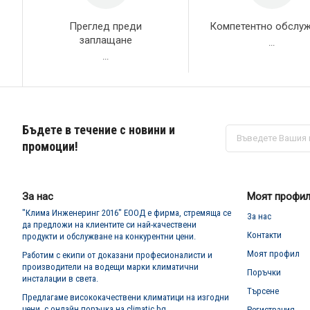
Преглед преди
Компетентно обслу
заплащане
...
...
Бъдете в течение с новини и
Абонирай
се
промоции!
за
нашия
е-
бюлетин:
За нас
Моят профи
"Клима Инженеринг 2016" ЕООД е фирма, стремяща се
За нас
да предложи на клиентите си най-качествени
Контакти
продукти и обслужване на конкурентни цени.
Моят профил
Работим с екипи от доказани професионалисти и
производители на водещи марки климатични
Поръчки
инсталации в света.
Търсене
Предлагаме висококачествени климатици на изгодни
цени, с онлайн поръчка на climatic.bg
Регистрация