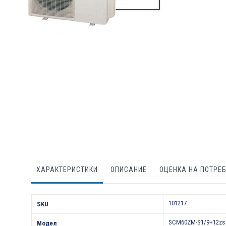
Преминете
към
началото
на
галерия
със
снимки
ХАРАКТЕРИСТИКИ
ОПИСАНИЕ
ОЦЕНКА НА ПОТРЕ
Характеристики
101217
SKU
SCM60ZM-S1/9+12zs
Модел