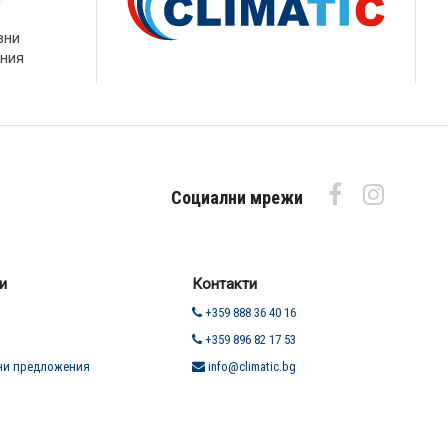
вни
ния
Социални мрежи
и
Контакти
+359 888 36 40 16
+359 896 82 17 53
ни предложения
info@climatic.bg