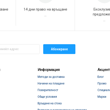
жване
14 дни право на връщане
Ексклузи
предложе
...
...
Абониране
л
Информация
Акцент
Методи за доставка
Блог
Начини на плащане
Промо
Поверителност
Специал
Общи условия
Марки
Връщане на стока
Въпроси и разрешаване на спорове