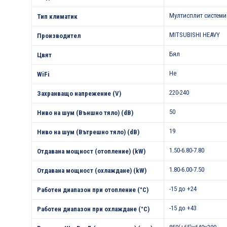
Мултисплит системи
Тип климатик
MITSUBISHI HEAVY
Производител
Бял
Цвят
Не
WiFi
220-240
Захранващо напрежение (V)
50
Ниво на шум (Външно тяло) (dB)
19
Ниво на шум (Вътрешно тяло) (dB)
1.50-6.80-7.80
Отдавана мощност (отопление) (kW)
1.80-6.00-7.50
Отдавана мощност (охлаждане) (kW)
-15 до +24
Работен диапазон при отопление (°С)
-15 до +43
Работен диапазон при охлаждане (°С)