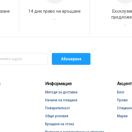
жване
14 дни право на връщане
Ексклузи
предложе
...
...
Абониране
л
Информация
Акцент
Методи за доставка
Блог
Начини на плащане
Промо
Поверителност
Специал
Общи условия
Марки
Връщане на стока
Въпроси и разрешаване на спорове