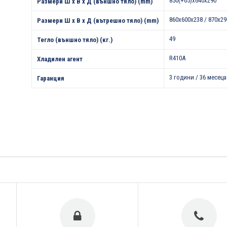
850(+65)x640x290
Размери Ш х В х Д (външно тяло) (mm)
860x600x238 / 870х2
Размери Ш х В х Д (вътрешно тяло) (mm)
49
Тегло (външно тяло) (кг.)
R410A
Хладилен агент
3 години / 36 месеца
Гаранция