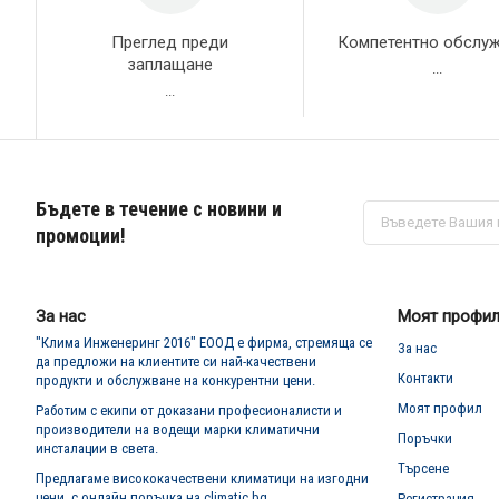
Преглед преди
Компетентно обслу
заплащане
...
...
Бъдете в течение с новини и
Абонирай
се
промоции!
за
нашия
е-
бюлетин:
За нас
Моят профи
"Клима Инженеринг 2016" ЕООД е фирма, стремяща се
За нас
да предложи на клиентите си най-качествени
Контакти
продукти и обслужване на конкурентни цени.
Моят профил
Работим с екипи от доказани професионалисти и
производители на водещи марки климатични
Поръчки
инсталации в света.
Търсене
Предлагаме висококачествени климатици на изгодни
цени, с онлайн поръчка на climatic.bg
Регистрация