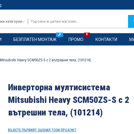
g
чки категории
И
БЕЗПЛАТЕН МОНТАЖ
ПРОМО
КОНТАКТИ
М
itsubishi Heavy SCM50ZS-S с 2 вътрешни тела, (101214)
Инверторна мултисистема
Mitsubishi Heavy SCM50ZS-S с 2
вътрешни тела, (101214)
БЪДЕТЕ ПЪРВИЯТ ОЦЕНИЛ ТОЗИ ПРОДУКТ