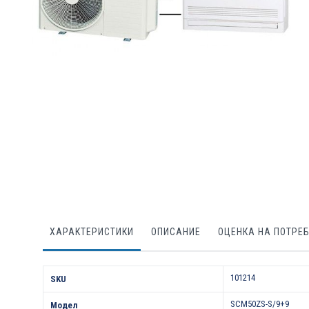
Преминете
към
началото
на
галерия
със
снимки
ХАРАКТЕРИСТИКИ
ОПИСАНИЕ
ОЦЕНКА НА ПОТРЕ
Характеристики
101214
SKU
SCM50ZS-S/9+9
Модел