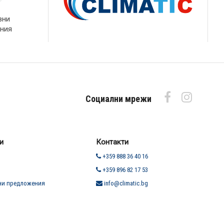
вни
ния
Социални мрежи
и
Контакти
+359 888 36 40 16
+359 896 82 17 53
ни предложения
info@climatic.bg