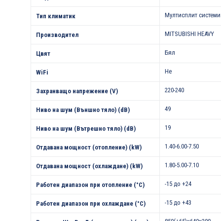
Мултисплит системи
Тип климатик
MITSUBISHI HEAVY
Производител
Бял
Цвят
Не
WiFi
220-240
Захранващо напрежение (V)
49
Ниво на шум (Външно тяло) (dB)
19
Ниво на шум (Вътрешно тяло) (dB)
1.40-6.00-7.50
Отдавана мощност (отопление) (kW)
1.80-5.00-7.10
Отдавана мощност (охлаждане) (kW)
-15 до +24
Работен диапазон при отопление (°С)
-15 до +43
Работен диапазон при охлаждане (°С)