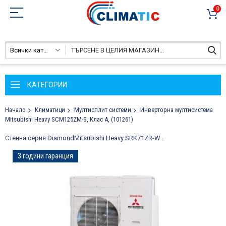
0
Всички категории
КАТЕГОРИИ
Начало
Климатици
Мултисплит системи
Инверторна мултисистема
Mitsubishi Heavy SCM125ZM-S, Клас А, (101261)
Стенна серия Diamond
Mitsubishi Heavy SRK71ZR-W
.
Преминете
3 години гаранция
към
края
на
галерията
на
изображенията