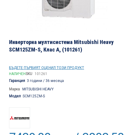
Преминете
към
Инверторна мултисистема Mitsubishi Heavy
началото
SCM125ZM-S, Клас А, (101261)
на
галерия
със
снимки
БЪДЕТЕ ПЪРВИЯТ ОЦЕНИЛ ТОЗИ ПРОДУКТ
НАЛИЧЕН
SKU
101261
Гаранция
3 години / 36 месеца
Марка
MITSUBISHI HEAVY
Модел
SCM125ZM-S