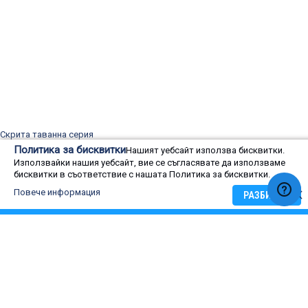
Скрита таванна серия
Mitsubishi Heavy SRR25ZS-W
Политика за бисквитки
Нашият уебсайт използва бисквитки.
Mitsubishi Heavy SRR35ZS-W
Използвайки нашия уебсайт, вие се съгласявате да използваме
Mitsubishi Heavy SRR50ZS-W
бисквитки в съответствие с нашата Политика за бисквитки.
Mitsubishi Heavy SRR60ZS-W
.
Повече информация
.
РАЗБИРАМ
.
.
Скрита таванна серия (с вкл. жично дистанционно RC-E5)
Mitsubishi Heavy FDUM50VH
.
Четирипътна касетна серия (с панел и дистанционно RC-E5)
Mitsubishi Heavy FDTC25VH1
Mitsubishi Heavy FDTC35VH1
Mitsubishi Heavy FDTC50VH1
Mitsubishi Heavy FDTC60VH1
.